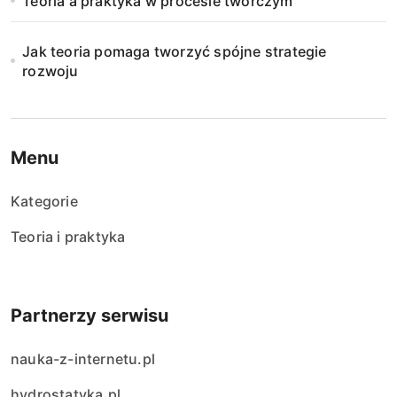
Teoria a praktyka w procesie twórczym
n
Jak teoria pomaga tworzyć spójne strategie
i
rozwoju
e
w
Menu
p
Kategorie
i
Teoria i praktyka
s
ó
Partnerzy serwisu
w
nauka-z-internetu.pl
hydrostatyka.pl