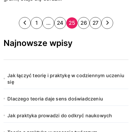
S
1
…
24
25
26
27
t
Najnowsze wpisy
r
o
n
Jak łączyć teorię i praktykę w codziennym uczeniu
i
się
c
Dlaczego teoria daje sens doświadczeniu
o
Jak praktyka prowadzi do odkryć naukowych
w
a