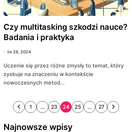
Czy multitasking szkodzi nauce?
Badania i praktyka
lis 28, 2024
Uczenie się przez różne zmysły to temat, który
zyskuje na znaczeniu w kontekście
nowoczesnych metod...
S
1
…
23
24
25
…
27
t
Najnowsze wpisy
r