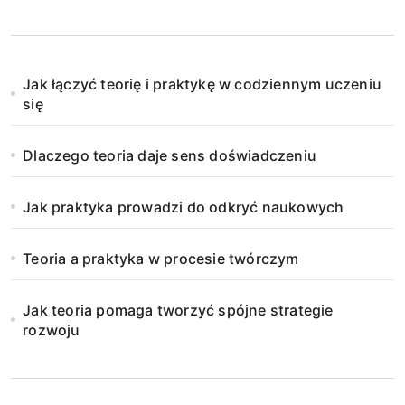
o
n
Jak łączyć teorię i praktykę w codziennym uczeniu
i
się
c
Dlaczego teoria daje sens doświadczeniu
o
Jak praktyka prowadzi do odkryć naukowych
w
a
Teoria a praktyka w procesie twórczym
n
Jak teoria pomaga tworzyć spójne strategie
i
rozwoju
e
w