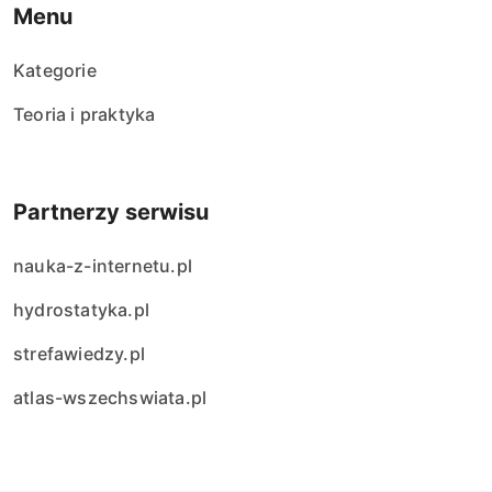
Menu
p
Kategorie
i
Teoria i praktyka
s
ó
Partnerzy serwisu
w
nauka-z-internetu.pl
hydrostatyka.pl
strefawiedzy.pl
atlas-wszechswiata.pl