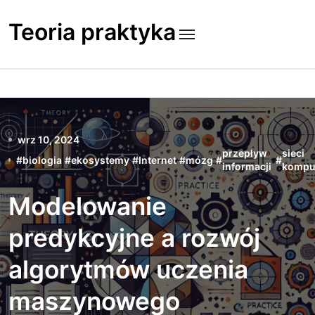
Skip
to
Teoria praktyka
content
wrz 10, 2024
przepływ
sieci
#
biologia
#
ekosystemy
#
Internet
#
mózg
#
#
informacji
kompu
Modelowanie
predykcyjne a rozwój
algorytmów uczenia
maszynowego