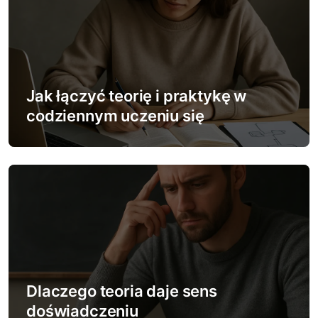
j
a
w
Jak łączyć teorię i praktykę w
p
codziennym uczeniu się
i
s
u
Dlaczego teoria daje sens
doświadczeniu