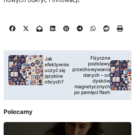
nowych odkryć i innowacji.
N
Fizyczne
Jak
podstawy
efektywnie
a
przechowywania
uczyć się
danych – od
języków
w
dysków
obcych?
magnetycznych
i
po pamięci flash
g
Polecamy
a
c