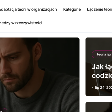
Adaptacja teorii w organizacjach
Kategorie
Łączenie teori
iedzy w rzeczywistości
teoria i p
Jak łą
codzi
lip 24, 20
yka