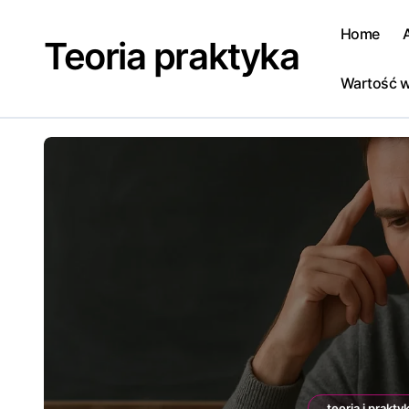
Skip
to
Home
Teoria praktyka
content
Wartość w
teoria i prakt