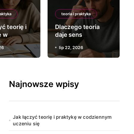
eoria a praktyka w proce
raktyka
teoria i praktyka
ć teorię i
Dlaczego teoria
twórczym
ę w
daje sens
nnym
doświadczeniu
lip 18, 2026
26
lip 22, 2026
się
Najnowsze wpisy
Jak łączyć teorię i praktykę w codziennym
uczeniu się