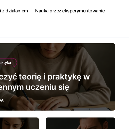
i z działaniem
Nauka przez eksperymentowanie
raktyka
czyć teorię i praktykę w
ennym uczeniu się
26
teoria i praktyka