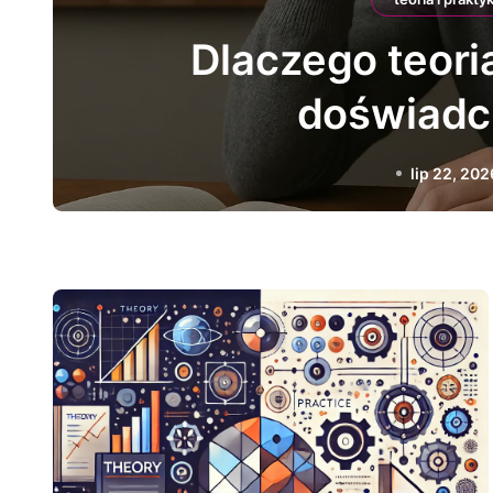
Jak praktyka prow
nauko
lip 20, 20