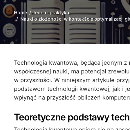
Home
teoria i praktyka
Nauki o złożoności w kontekście optymalizacji g
Technologia kwantowa, będąca jednym z najbardziej obiecujących kierunków rozwoju
współczesnej nauki, ma potencjał zrewolu
w przyszłości. W niniejszym artykule prz
podstawom technologii kwantowej, jak i 
wpłynąć na przyszłość obliczeń kompute
Teoretyczne podstawy tech
Technologia kwantowa opiera się na zasad