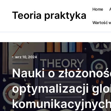
Skip
to
Home
Teoria praktyka
content
Wartość w
wrz 10, 2024
Nauki o złożonoś
optymalizacji glo
komunikacyjnyc