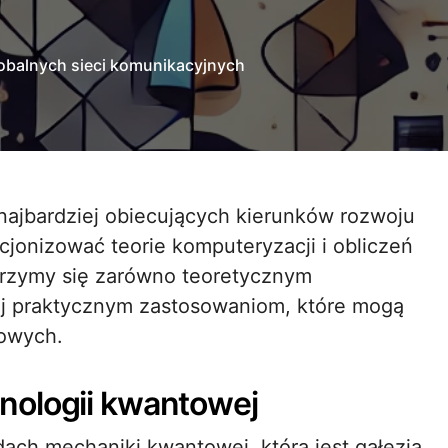
lobalnych sieci komunikacyjnych
cjonizować teorie komputeryzacji i obliczeń
yjrzymy się zarówno teoretycznym
jej praktycznym zastosowaniom, które mogą
rowych.
nologii kwantowej
ach mechaniki kwantowej, która jest gałęzią