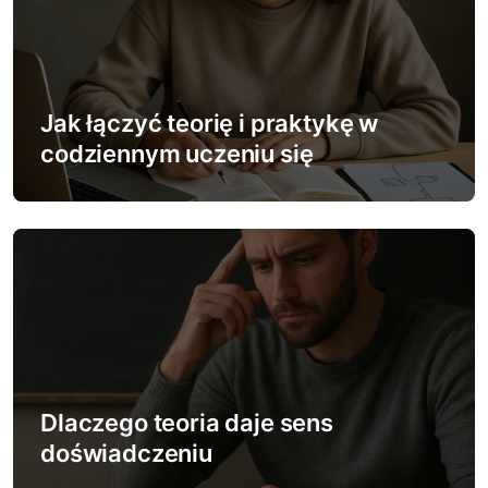
j
a
w
Jak łączyć teorię i praktykę w
p
codziennym uczeniu się
i
s
u
Dlaczego teoria daje sens
doświadczeniu