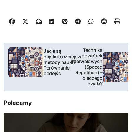
N
Technika
Jakie są
powtórek
najskuteczniejsze
a
interwałowych
metody nauki?
(Spaced
Porównanie
w
Repetition) –
podejść
dlaczego
i
działa?
g
Polecamy
a
c