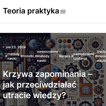
Skip
to
Teoria praktyka
content
sie 23, 2024
nowoczesne
trady
metody
samodzielne
#
#
notatki
#
metody
#
praca
#
#
meto
nauki
czytanie
nauki
nauk
Krzywa zapominania –
jak przeciwdziałać
utracie wiedzy?