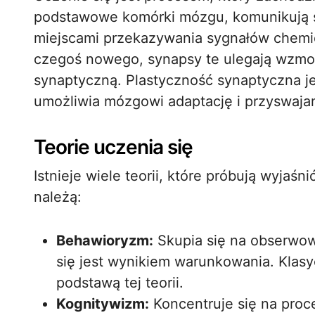
podstawowe komórki mózgu, komunikują s
miejscami przekazywania sygnałów chemic
czegoś nowego, synapsy te ulegają wzmoc
synaptyczną. Plastyczność synaptyczna 
umożliwia mózgowi adaptację i przyswajan
Teorie uczenia się
Istnieje wiele teorii, które próbują wyjaśn
należą:
Behawioryzm:
Skupia się na obserwow
się jest wynikiem warunkowania. Klas
podstawą tej teorii.
Kognitywizm:
Koncentruje się na proc