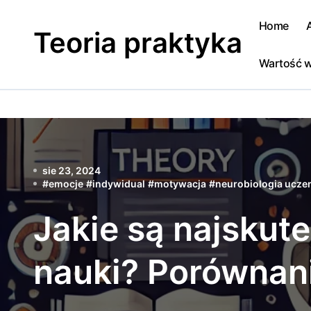
Skip
to
Home
Teoria praktyka
content
Wartość w
sie 23, 2024
#
emocje
#
indywidual
#
motywacja
#
neurobiologia uczen
Jakie są najskut
nauki? Porównan