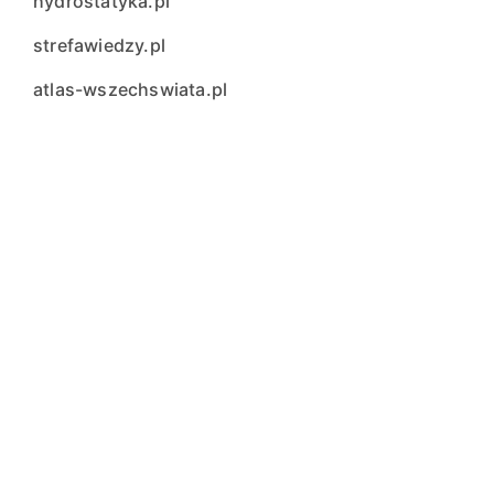
hydrostatyka.pl
strefawiedzy.pl
atlas-wszechswiata.pl