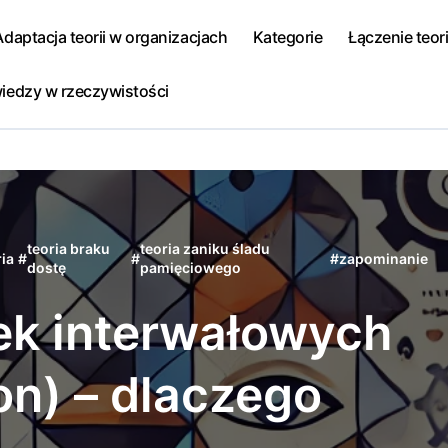
Adaptacja teorii w organizacjach
Kategorie
Łączenie teori
iedzy w rzeczywistości
teoria braku
teoria zaniku śladu
ria
#
#
#
zapominanie
dostę
pamięciowego
ek interwałowych
on) – dlaczego