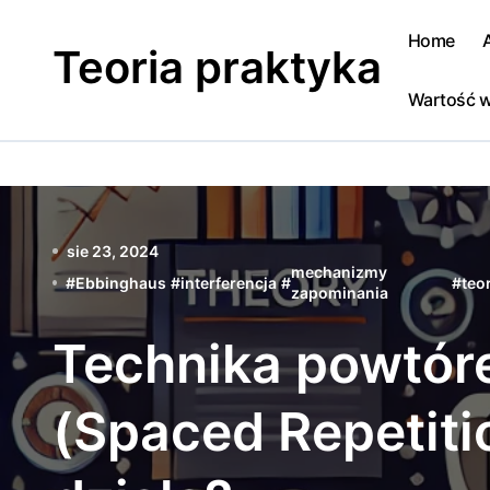
Skip
to
Home
Teoria praktyka
content
Wartość w
sie 23, 2024
mechanizmy
#
Ebbinghaus
#
interferencja
#
#
teo
zapominania
Technika powtór
(Spaced Repetiti