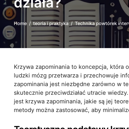
działa?
Home
teoria i praktyka
Technika powtórek inter
Krzywa zapominania to koncepcja, która odgrywa kluczową rolę w zrozumieniu, jak
ludzki mózg przetwarza i przechowuje i
zapominania jest niezbędne zarówno w teor
skutecznie przeciwdziałać utracie wiedzy.
jest krzywa zapominania, jakie są jej teo
metody można zastosować, aby minimalizo