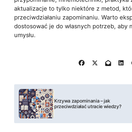
aktualizacje to tylko niektóre z metod, 
przeciwdziałaniu zapominaniu. Warto eks
dostosować je do własnych potrzeb, aby 
umysłu.
N
a
Krzywa zapominania – jak
przeciwdziałać utracie wiedzy?
w
i