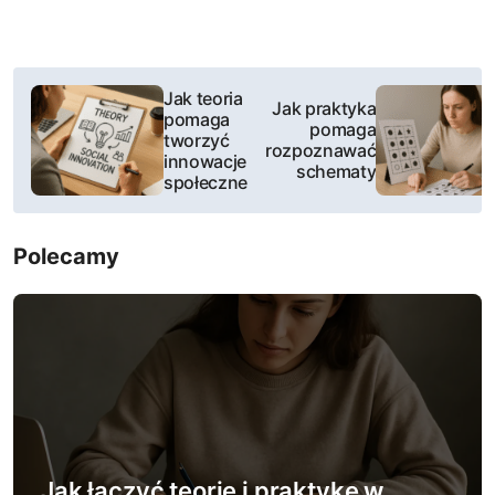
N
Jak teoria
Jak praktyka
pomaga
a
pomaga
tworzyć
rozpoznawać
innowacje
w
schematy
społeczne
i
Polecamy
g
a
c
j
a
Jak łączyć teorię i praktykę w