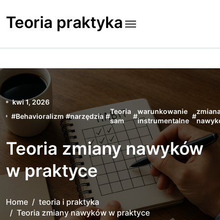
Skip
to
Teoria praktyka
content
kwi 1, 2026
Teoria
warunkowanie
zmian
#
Behavioralizm
#
narzędzia
#
#
#
sam
instrumentalne
nawyk
Teoria zmiany nawyków
w praktyce
Home
teoria i praktyka
Teoria zmiany nawyków w praktyce