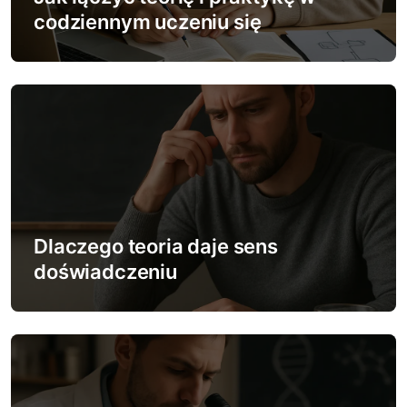
w
codziennym uczeniu się
p
i
s
u
Dlaczego teoria daje sens
doświadczeniu