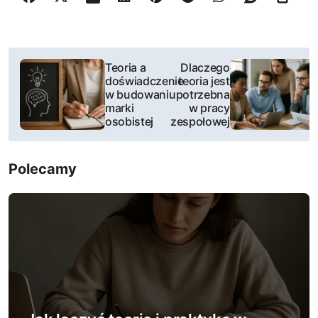
N
Teoria a
Dlaczego
doświadczenie
teoria jest
a
w budowaniu
potrzebna
marki
w pracy
w
osobistej
zespołowej
i
Polecamy
g
a
c
j
a