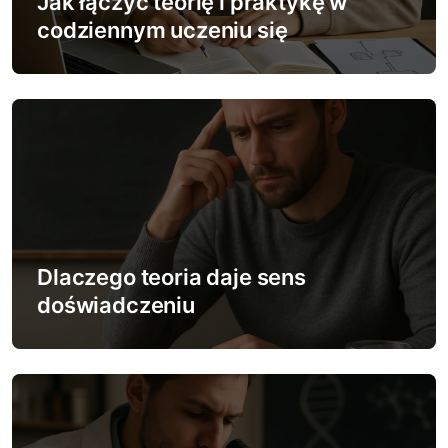
w
Jak łączyć teorię i praktykę w
codziennym uczeniu się
p
i
s
u
Dlaczego teoria daje sens
doświadczeniu