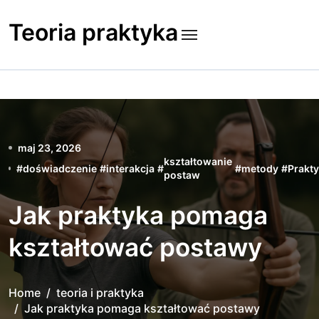
Skip
to
Teoria praktyka
content
maj 23, 2026
kształtowanie
#
doświadczenie
#
interakcja
#
#
metody
#
Prakt
postaw
Jak praktyka pomaga
kształtować postawy
Home
teoria i praktyka
Jak praktyka pomaga kształtować postawy