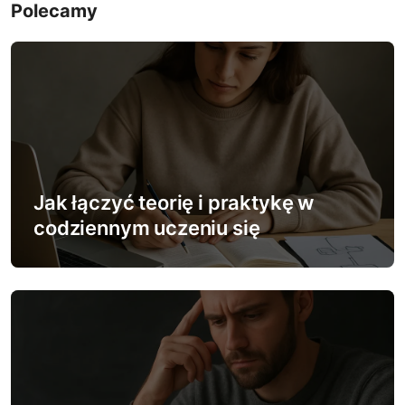
g
Polecamy
a
c
j
a
w
Jak łączyć teorię i praktykę w
p
codziennym uczeniu się
i
s
u