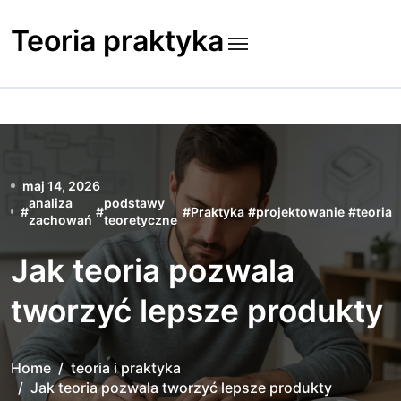
Skip
to
Teoria praktyka
content
maj 14, 2026
analiza
podstawy
#
#
#
Praktyka
#
projektowanie
#
teoria
zachowań
teoretyczne
Jak teoria pozwala
tworzyć lepsze produkty
Home
teoria i praktyka
Jak teoria pozwala tworzyć lepsze produkty