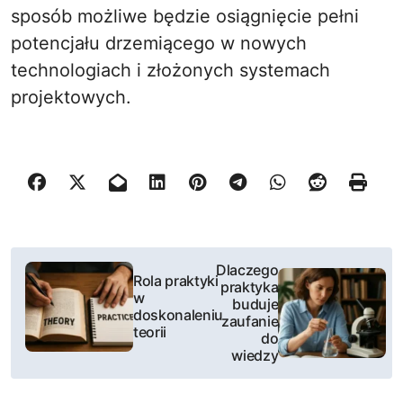
sposób możliwe będzie osiągnięcie pełni
potencjału drzemiącego w nowych
technologiach i złożonych systemach
projektowych.
N
Dlaczego
Rola praktyki
praktyka
a
w
buduje
doskonaleniu
zaufanie
w
teorii
do
wiedzy
i