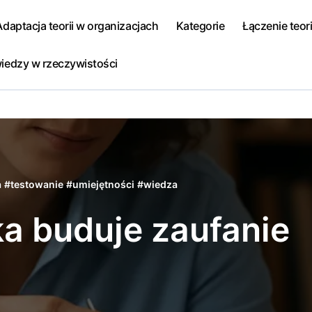
Adaptacja teorii w organizacjach
Kategorie
Łączenie teori
iedzy w rzeczywistości
a
#
testowanie
#
umiejętności
#
wiedza
a buduje zaufanie