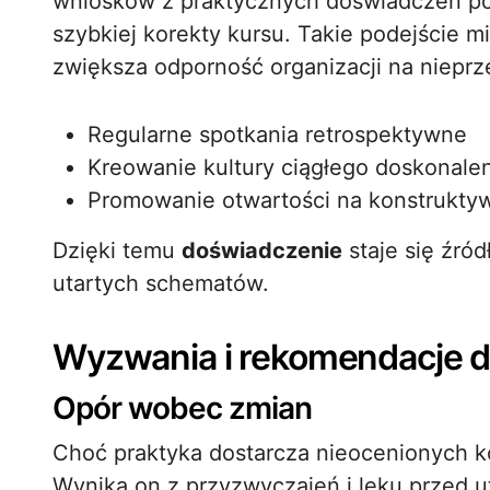
wniosków z praktycznych doświadczeń p
szybkiej korekty kursu. Takie podejście 
zwiększa odporność organizacji na niepr
Regularne spotkania retrospektywne
Kreowanie kultury ciągłego doskonale
Promowanie otwartości na konstrukty
Dzięki temu
doświadczenie
staje się źró
utartych schematów.
Wyzwania i rekomendacje dl
Opór wobec zmian
Choć praktyka dostarcza nieocenionych ko
Wynika on z przyzwyczajeń i lęku przed u