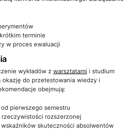
sperymentów
rótkim terminie
y w proces ewaluacji
ia
ączenie wykładów z
warsztatami
i studium
 okazję do przetestowania wiedzy i
Rekomendacje obejmują:
od pierwszego semestru
i rzeczywistości rozszerzonej
e wskaźników skuteczności absolwentów