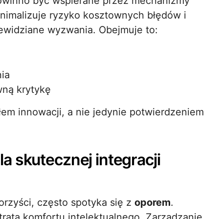
owinno być wspierane przez mechanizmy
minimalizuje ryzyko kosztownych błędów i
zewidziane wyzwania. Obejmuje to:
nia
wną krytykę
dłem innowacji, a nie jedynie potwierdzeniem
a skutecznej integracji
rzyści, często spotyka się z
oporem
.
tratą komfortu intelektualnego. Zarządzanie