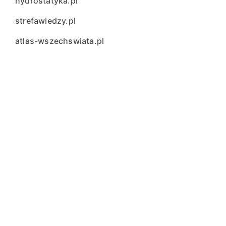
hydrostatyka.pl
strefawiedzy.pl
atlas-wszechswiata.pl