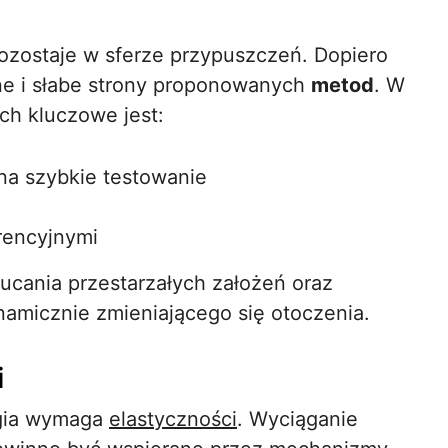
ozostaje w sferze przypuszczeń. Dopiero
ne i słabe strony proponowanych
metod
. W
h kluczowe jest:
na szybkie testowanie
rencyjnymi
ucania przestarzałych założeń oraz
amicznie zmieniającego się otoczenia.
i
egia wymaga
elastyczności
. Wyciąganie