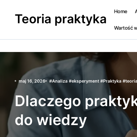
Skip
to
Home
Teoria praktyka
content
Wartość w
maj 16, 2026
#
Analiza
#
eksperyment
#
Praktyka
#
teori
Dlaczego praktyk
do wiedzy