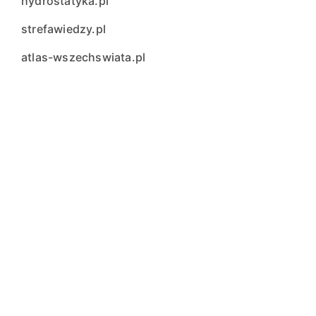
hydrostatyka.pl
strefawiedzy.pl
atlas-wszechswiata.pl