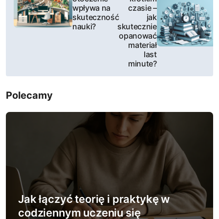
wpływa na
czasie –
w
skuteczność
jak
nauki?
skutecznie
i
opanować
materiał
g
last
minute?
a
c
Polecamy
j
a
w
p
i
Jak łączyć teorię i praktykę w
codziennym uczeniu się
s