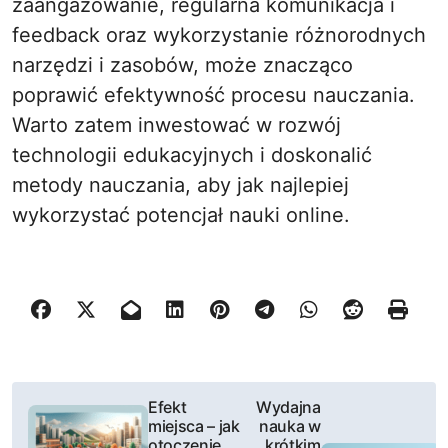
zaangażowanie, regularna komunikacja i
feedback oraz wykorzystanie różnorodnych
narzędzi i zasobów, może znacząco
poprawić efektywność procesu nauczania.
Warto zatem inwestować w rozwój
technologii edukacyjnych i doskonalić
metody nauczania, aby jak najlepiej
wykorzystać potencjał nauki online.
N
Efekt
Wydajna
miejsca – jak
nauka w
a
otoczenie
krótkim