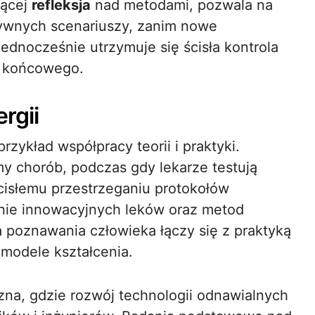
żącej
refleksja
nad metodami, pozwala na
tywnych scenariuszy, zanim nowe
Jednocześnie utrzymuje się ścisła kontrola
u końcowego.
rgii
ykład współpracy teorii i praktyki.
y chorób, podczas gdy lekarze testują
ścisłemu przestrzeganiu protokołów
nie innowacyjnych leków oraz metod
a poznawania człowieka łączy się z praktyką
 modele kształcenia.
na, gdzie rozwój technologii odnawialnych