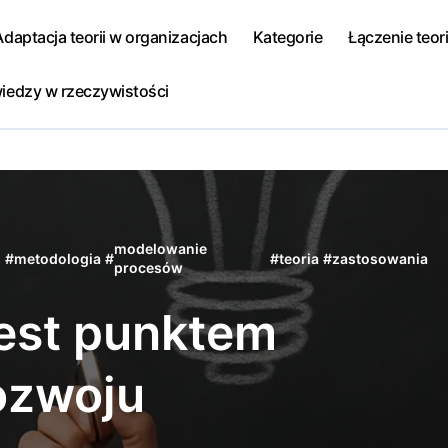
Adaptacja teorii w organizacjach
Kategorie
Łączenie teori
iedzy w rzeczywistości
modelowanie
s
#
metodologia
#
#
teoria
#
zastosowania
procesów
jest punktem
rozwoju