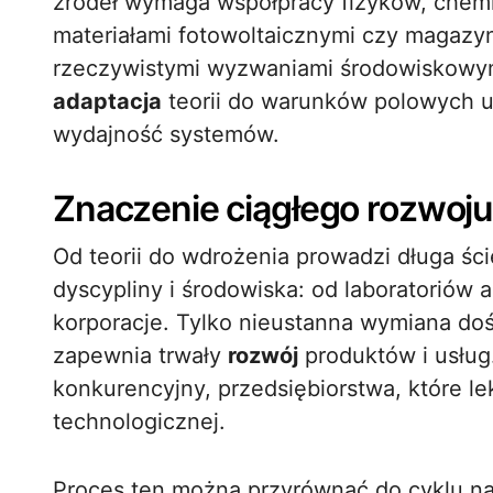
źródeł wymaga współpracy fizyków, chem
materiałami fotowoltaicznymi czy magazy
rzeczywistymi wyzwaniami środowiskowymi
adaptacja
teorii do warunków polowych ud
wydajność systemów.
Znaczenie ciągłego rozwoju 
Od teorii do wdrożenia prowadzi długa ści
dyscypliny i środowiska: od laboratoriów 
korporacje. Tylko nieustanna wymiana do
zapewnia trwały
rozwój
produktów i usług.
konkurencyjny, przedsiębiorstwa, które lek
technologicznej.
Proces ten można przyrównać do cyklu n