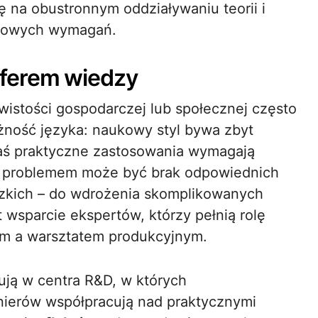
ię na obustronnym oddziaływaniu teorii i
owych wymagań.
sferem wiedzy
wistości gospodarczej lub społecznej często
eżność języka: naukowy styl bywa zbyt
aś praktyczne zastosowania wymagają
gim problemem może być brak odpowiednich
dzkich – do wdrożenia skomplikowanych
t wsparcie ekspertów, którzy pełnią rolę
ym a warsztatem produkcyjnym.
ują w centra R&D, w których
ynierów współpracują nad praktycznymi