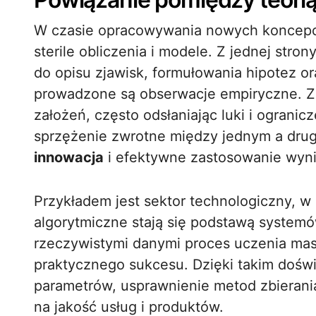
W czasie opracowywania nowych koncepcj
sterile obliczenia i modele. Z jednej stron
do opisu zjawisk, formułowania hipotez o
prowadzone są obserwacje empiryczne. Z 
założeń, często odsłaniając luki i ogranic
sprzężenie zwrotne między jednym a dru
innowacja
i efektywne zastosowanie wyn
Przykładem jest sektor technologiczny, w
algorytmiczne stają się podstawą systemów
rzeczywistymi danymi proces uczenia ma
praktycznego sukcesu. Dzięki takim dośw
parametrów, usprawnienie metod zbierania 
na jakość usług i produktów.