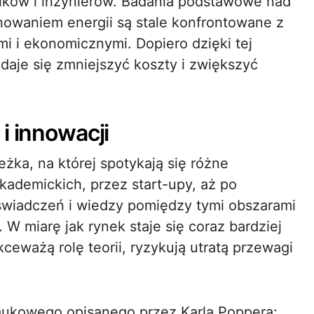
ików i inżynierów. Badania podstawowe nad
nowaniem energii są stale konfrontowane z
 i ekonomicznymi. Dopiero dzięki tej
aje się zmniejszyć koszty i zwiększyć
i innowacji
eżka, na której spotykają się różne
akademickich, przez start-upy, aż po
świadczeń i wiedzy pomiędzy tymi obszarami
 W miarę jak rynek staje się coraz bardziej
ceważą rolę teorii, ryzykują utratą przewagi
aukowego opisanego przez Karla Poppera: