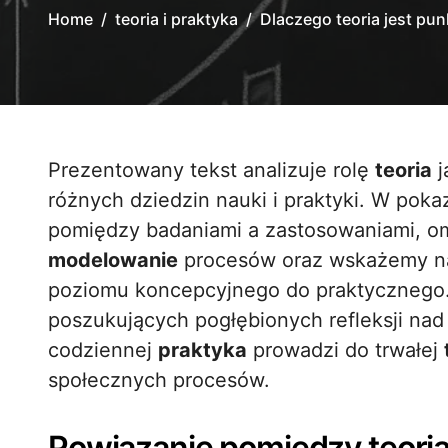
Home
teoria i praktyka
Dlaczego teoria jest pu
Prezentowany tekst analizuje rolę
teoria
j
różnych dziedzin nauki i praktyki. W pok
pomiędzy badaniami a zastosowaniami, 
modelowanie
procesów oraz wskażemy na
poziomu koncepcyjnego do praktycznego. 
poszukujących pogłębionych refleksji nad
codziennej
praktyka
prowadzi do trwałej
społecznych procesów.
Powiązanie pomiędzy teorią