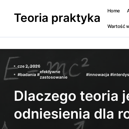
Skip
to
Home
Teoria praktyka
content
Wartość w
cze 2, 2026
efektywne
#
badania
#
#
innowacja
#
interdy
zastosowanie
Dlaczego teoria 
odniesienia dla 