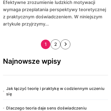
Efektywne zrozumienie ludzkich motywacji
wymaga przeplatania perspektywy teoretycznej
z praktycznym doświadczeniem. W niniejszym
artykule przyjrzymy...
S
1
2
t
Najnowsze wpisy
r
o
n
Jak łączyć teorię i praktykę w codziennym uczeniu
i
się
c
Dlaczego teoria daje sens doświadczeniu