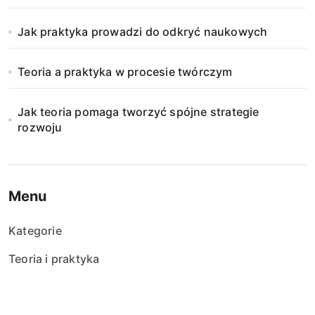
o
Jak praktyka prowadzi do odkryć naukowych
w
a
Teoria a praktyka w procesie twórczym
n
Jak teoria pomaga tworzyć spójne strategie
i
rozwoju
e
w
Menu
p
Kategorie
i
Teoria i praktyka
s
ó