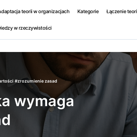
Adaptacja teorii w organizacjach
Kategorie
Łączenie teori
iedzy w rzeczywistości
rtości
#
zrozumienie zasad
yka wymaga
ad