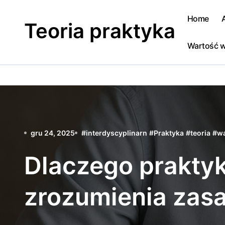
Skip
to
Home
Teoria praktyka
content
Wartość w
gru 24, 2025
#
interdyscyplinarn
#
Praktyka
#
teoria
#
wa
Dlaczego prakt
zrozumienia zas