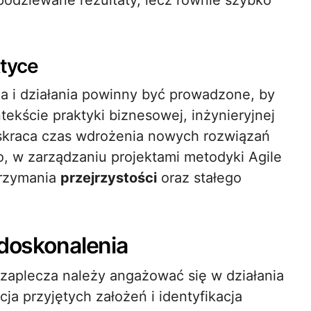
podziewane rezultaty, lecz równie szybko
ktyce
ia i działania powinny być prowadzone, by
tekście praktyki biznesowej, inżynieryjnej
skraca czas wdrożenia nowych rozwiązań
, w zarządzaniu projektami metodyki Agile
trzymania
przejrzystości
oraz stałego
 doskonalenia
aplecza należy angażować się w działania
ja przyjętych założeń i identyfikacja