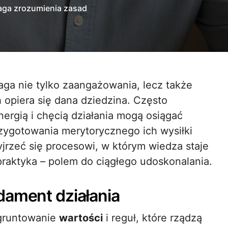
aga zrozumienia zasad
ga nie tylko zaangażowania, lecz także
h opiera się dana dziedzina. Często
rgią i chęcią działania mogą osiągać
zygotowania merytorycznego ich wysiłki
yjrzeć się procesowi, w którym wiedza staje
raktyka – polem do ciągłego udoskonalania.
dament działania
ugruntowanie
wartości
i reguł, które rządzą