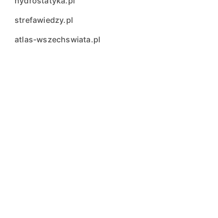
hydrostatyka.pl
strefawiedzy.pl
atlas-wszechswiata.pl