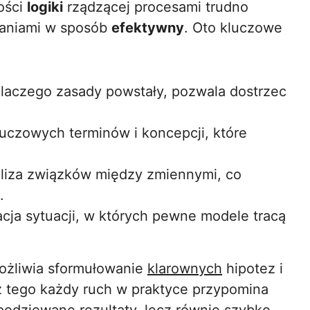
ości
logiki
rządzącej procesami trudno
waniami w sposób
efektywny
. Oto kluczowe
 dlaczego zasady powstały, pozwala dostrzec
luczowych terminów i koncepcji, które
liza związków między zmiennymi, co
.
acja sytuacji, w których pewne modele tracą
ożliwia sformułowanie
klarownych
hipotez i
z tego każdy ruch w praktyce przypomina