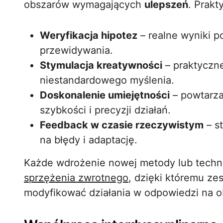
obszarów wymagających
ulepszeń
. Prakt
Weryfikacja hipotez
– realne wyniki p
przewidywania.
Stymulacja kreatywności
– praktyczn
niestandardowego myślenia.
Doskonalenie umiejętności
– powtarza
szybkości i precyzji działań.
Feedback w czasie rzeczywistym
– s
na błędy i adaptację.
Każde wdrożenie nowej metody lub techno
sprzężenia zwrotnego
, dzięki któremu ze
modyfikować działania w odpowiedzi na o