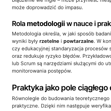
błądzenie we mgle – może przynieść nies
może doprowadzić do impasu.
Rola
metodologii
w nauce i pra
Metodologia określa, w jaki sposób badan
wyniki były
rzetelne
i
powtarzalne
. W kon
czy edukacyjnej standaryzacja procesów 
oraz redukuje ryzyko błędów. Przykładowo
lub Scrum są narzędziami służącymi do u
monitorowania postępów.
Praktyka jako pole ciągłego
Równolegle do budowania teoretycznego z
praktyczne. Dzięki nim następuje weryfikac