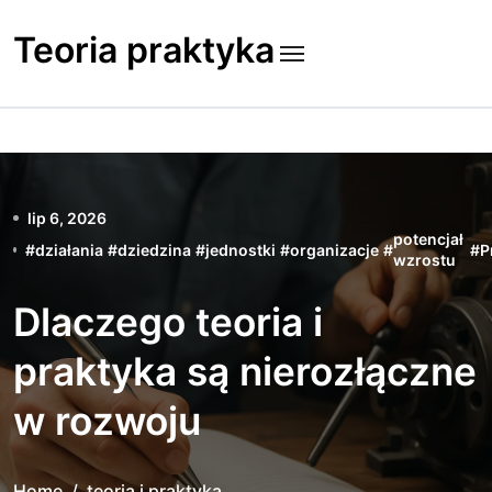
Skip
to
Teoria praktyka
content
lip 6, 2026
potencjał
#
działania
#
dziedzina
#
jednostki
#
organizacje
#
#
P
wzrostu
Dlaczego teoria i
praktyka są nierozłączne
w rozwoju
Home
teoria i praktyka