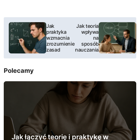
N
Jak
Jak teoria
praktyka
wpływa
a
wzmacnia
na
zrozumienie
sposób
w
zasad
nauczania
i
Polecamy
g
a
c
j
a
w
Jak łączyć teorię i praktykę w