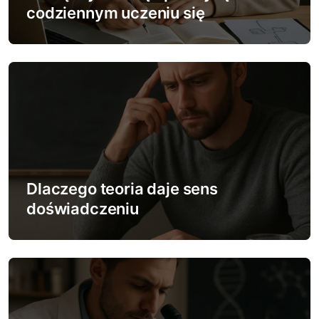
codziennym uczeniu się
p
i
s
u
Dlaczego teoria daje sens
doświadczeniu