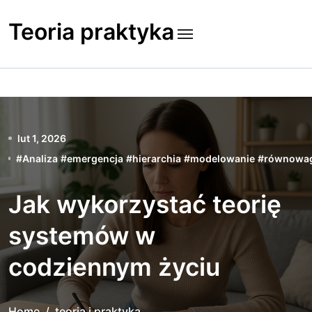
Skip
to
Teoria praktyka
content
lut 1, 2026
#
Analiza
#
emergencja
#
hierarchia
#
modelowanie
#
równowa
Jak wykorzystać teorię
systemów w
codziennym życiu
Home
teoria i praktyka