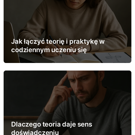
c
j
a
w
Jak łączyć teorię i praktykę w
codziennym uczeniu się
p
i
s
u
Dlaczego teoria daje sens
doświadczeniu