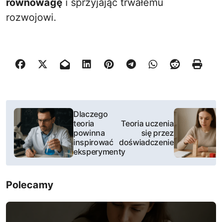
równowagę
i sprzyjając trwałemu
rozwojowi.
N
Dlaczego
teoria
Teoria uczenia
a
powinna
się przez
inspirować
doświadczenie
w
eksperymenty
i
Polecamy
g
a