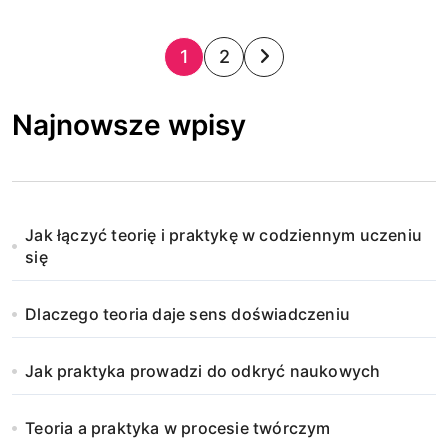
S
1
2
t
Najnowsze wpisy
r
o
n
Jak łączyć teorię i praktykę w codziennym uczeniu
i
się
c
Dlaczego teoria daje sens doświadczeniu
o
Jak praktyka prowadzi do odkryć naukowych
w
a
Teoria a praktyka w procesie twórczym