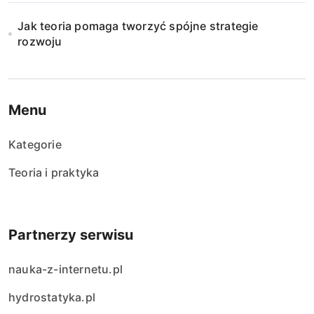
n
Jak teoria pomaga tworzyć spójne strategie
i
rozwoju
e
w
Menu
p
Kategorie
i
Teoria i praktyka
s
ó
Partnerzy serwisu
w
nauka-z-internetu.pl
hydrostatyka.pl