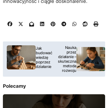
innowacyjność i ciągłe doskonalenie.
N
Nauka
Jak
przez
budować
a
działanie –
wiedzę
skuteczna
poprzez
w
metoda
działanie
rozwoju
i
g
Polecamy
a
c