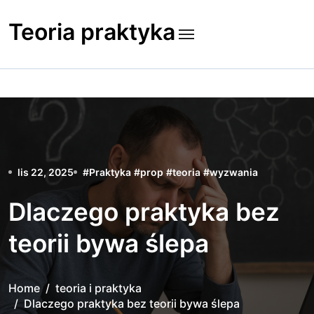
Skip
to
Teoria praktyka
content
lis 22, 2025
#
Praktyka
#
prop
#
teoria
#
wyzwania
Dlaczego praktyka bez
teorii bywa ślepa
Home
teoria i praktyka
Dlaczego praktyka bez teorii bywa ślepa