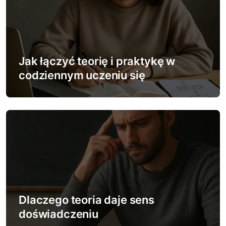
j
a
w
Jak łączyć teorię i praktykę w
p
codziennym uczeniu się
i
s
u
Dlaczego teoria daje sens
doświadczeniu