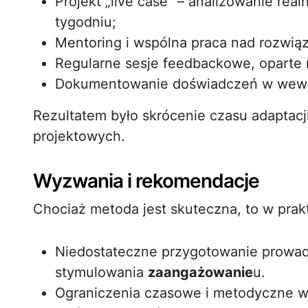
Projekt „live case” – analizowanie r
tygodniu;
Mentoring i wspólna praca nad rozwiąz
Regularne sesje feedbackowe, oparte 
Dokumentowanie doświadczeń w wewn
Rezultatem było skrócenie czasu adaptac
projektowych.
Wyzwania i rekomendacje
Chociaż metoda jest skuteczna, to w prak
Niedostateczne przygotowanie prowadz
stymulowania
zaangażowanie
u.
Ograniczenia czasowe i metodyczne w