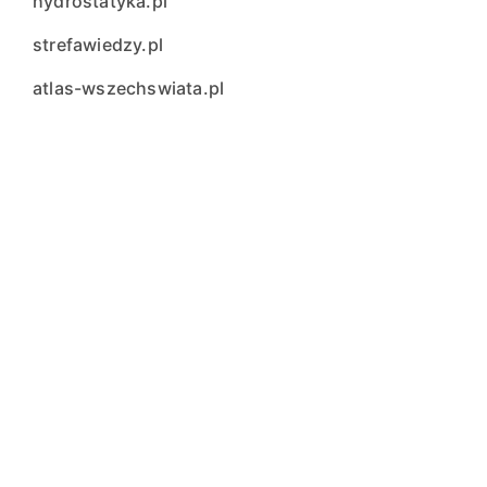
hydrostatyka.pl
strefawiedzy.pl
atlas-wszechswiata.pl