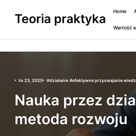
Skip
to
Home
Teoria praktyka
content
Wartość w
lis 23, 2025
#
działanie
#
efektywne przyswajanie wied
Nauka przez dzia
metoda rozwoju