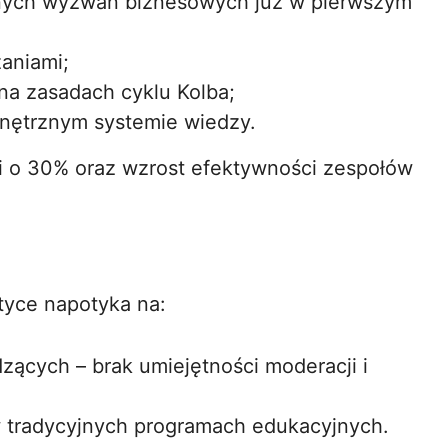
ealnych wyzwań biznesowych już w pierwszym
aniami;
na zasadach cyklu Kolba;
ętrznym systemie wiedzy.
ji o 30% oraz wzrost efektywności zespołów
tyce napotyka na:
ących – brak umiejętności moderacji i
 tradycyjnych programach edukacyjnych.