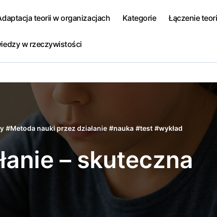
Adaptacja teorii w organizacjach
Kategorie
Łączenie teori
iedzy w rzeczywistości
zy
#
Metoda nauki przez działanie
#
nauka
#
test
#
wykład
łanie – skuteczna