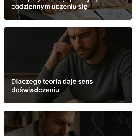
codziennym uczeniu się
p
i
s
u
Dlaczego teoria daje sens
doświadczeniu