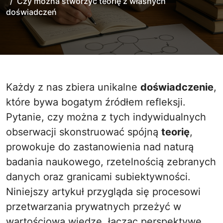
Czy można stworzyć teorię z własnych
doświadczeń
Każdy z nas zbiera unikalne
doświadczenie
,
które bywa bogatym źródłem refleksji.
Pytanie, czy można z tych indywidualnych
obserwacji skonstruować spójną
teorię
,
prowokuje do zastanowienia nad naturą
badania naukowego, rzetelnością zebranych
danych oraz granicami subiektywności.
Niniejszy artykuł przygląda się procesowi
przetwarzania prywatnych przeżyć w
wartościową wiedzę, łącząc perspektywę