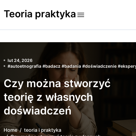
Skip
to
Teoria praktyka
content
lut 24, 2026
#
autoetnografia
#
badacz
#
badania
#
doświadczenie
#
eksper
Czy można stworzyć
teorię z własnych
doświadczeń
Home
teoria i praktyka