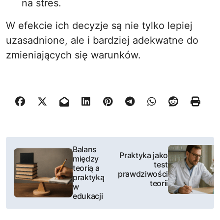
na stres.
W efekcie ich decyzje są nie tylko lepiej
uzasadnione, ale i bardziej adekwatne do
zmieniających się warunków.
N
Balans
Praktyka jako
między
a
test
teorią a
prawdziwości
praktyką
w
teorii
w
edukacji
i