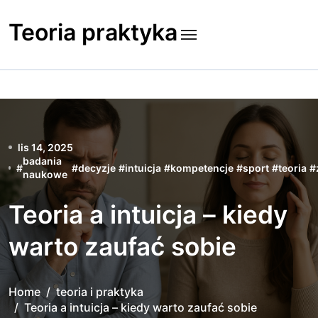
Skip
to
Teoria praktyka
content
lis 14, 2025
badania
#
#
decyzje
#
intuicja
#
kompetencje
#
sport
#
teoria
#
naukowe
Teoria a intuicja – kiedy
warto zaufać sobie
Home
teoria i praktyka
Teoria a intuicja – kiedy warto zaufać sobie