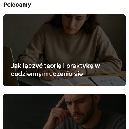
g
Polecamy
a
c
j
a
w
Jak łączyć teorię i praktykę w
p
codziennym uczeniu się
i
s
u