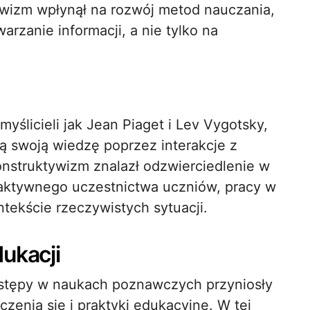
ywizm wpłynął na rozwój metod nauczania,
arzanie informacji, a nie tylko na
ślicieli jak Jean Piaget i Lev Vygotsky,
ją swoją wiedzę poprzez interakcje z
onstruktywizm znalazł odzwierciedlenie w
aktywnego uczestnictwa uczniów, pracy w
ekście rzeczywistych sytuacji.
ukacji
postępy w naukach poznawczych przyniosły
czenia się i praktyki edukacyjne. W tej