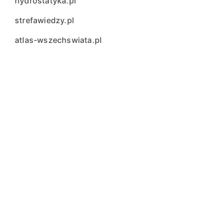
hydrostatyka.pl
strefawiedzy.pl
atlas-wszechswiata.pl