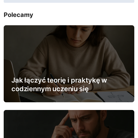
i
g
Polecamy
a
c
j
a
w
Jak łączyć teorię i praktykę w
p
codziennym uczeniu się
i
s
u