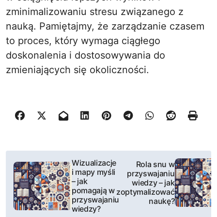
zminimalizowaniu stresu związanego z
nauką. Pamiętajmy, że zarządzanie czasem
to proces, który wymaga ciągłego
doskonalenia i dostosowywania do
zmieniających się okoliczności.
N
Wizualizacje
Rola snu w
i mapy myśli
przyswajaniu
a
– jak
wiedzy – jak
pomagają w
zoptymalizować
w
przyswajaniu
naukę?
wiedzy?