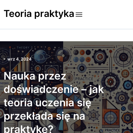
Skip
to
Teoria praktyka
content
wrz 4, 2024
Nauka przez
doświadczenie – jak
teoria uczenia się
przekłada się na
praktykę?