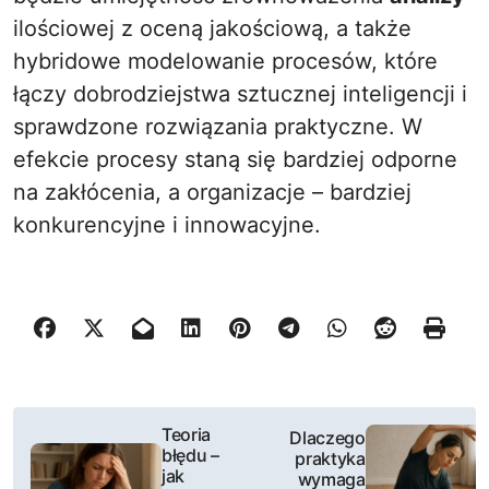
ilościowej z oceną jakościową, a także
hybridowe modelowanie procesów, które
łączy dobrodziejstwa sztucznej inteligencji i
sprawdzone rozwiązania praktyczne. W
efekcie procesy staną się bardziej odporne
na zakłócenia, a organizacje – bardziej
konkurencyjne i innowacyjne.
N
Teoria
Dlaczego
błędu –
praktyka
a
jak
wymaga