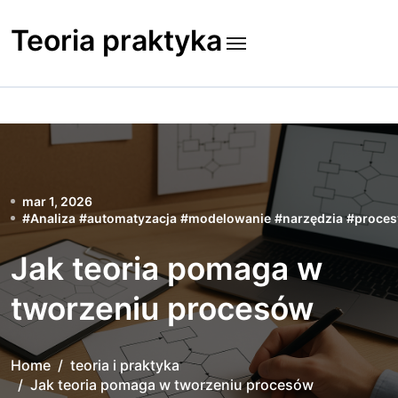
Skip
to
Teoria praktyka
content
mar 1, 2026
#
Analiza
#
automatyzacja
#
modelowanie
#
narzędzia
#
proces
Jak teoria pomaga w
tworzeniu procesów
Home
teoria i praktyka
Jak teoria pomaga w tworzeniu procesów