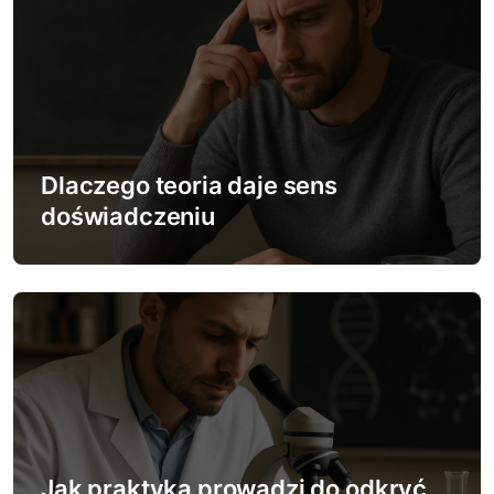
u
Dlaczego teoria daje sens
doświadczeniu
Jak praktyka prowadzi do odkryć