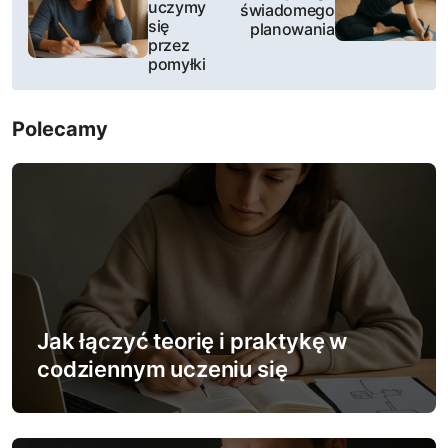
uczymy
świadomego
w
się
planowania
przez
i
pomyłki
g
Polecamy
a
c
j
a
w
Jak łączyć teorię i praktykę w
p
codziennym uczeniu się
i
s