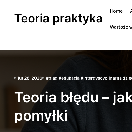
Skip
to
Home
Teoria praktyka
content
Wartość w
lut 28, 2026
#
błąd
#
edukacja
#
interdyscyplinarna dzi
Teoria błędu – ja
pomyłki