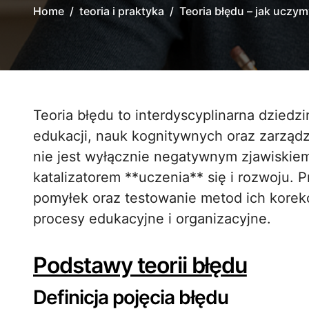
Home
teoria i praktyka
Teoria błędu – jak uczym
Teoria błędu to interdyscyplinarna dziedzina badań, łącząca elementy psychologii,
edukacji, nauk kognitywnych oraz zarządza
nie jest wyłącznie negatywnym zjawiskie
katalizatorem **uczenia** się i rozwoju
pomyłek oraz testowanie metod ich korekc
procesy edukacyjne i organizacyjne.
Podstawy teorii błędu
Definicja pojęcia błędu