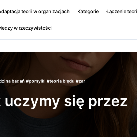
Adaptacja teorii w organizacjach
Kategorie
Łączenie teori
iedzy w rzeczywistości
edzina badań
#
pomyłki
#
teoria błędu
#
zar
k uczymy się przez