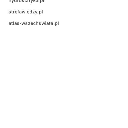
hydrostatyka.pl
strefawiedzy.pl
atlas-wszechswiata.pl