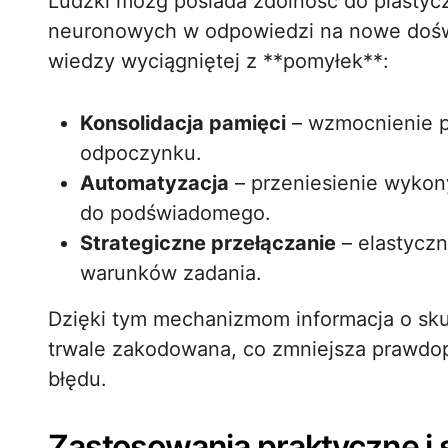
Ludzki mózg posiada zdolność do plastycz
neuronowych w odpowiedzi na nowe doświ
wiedzy wyciągniętej z **pomyłek**:
Konsolidacja pamięci
– wzmocnienie p
odpoczynku.
Automatyzacja
– przeniesienie wyko
do podświadomego.
Strategiczne przełączanie
– elastycz
warunków zadania.
Dzięki tym mechanizmom informacja o sku
trwale zakodowana, co zmniejsza prawd
błędu.
Zastosowania praktyczne i 