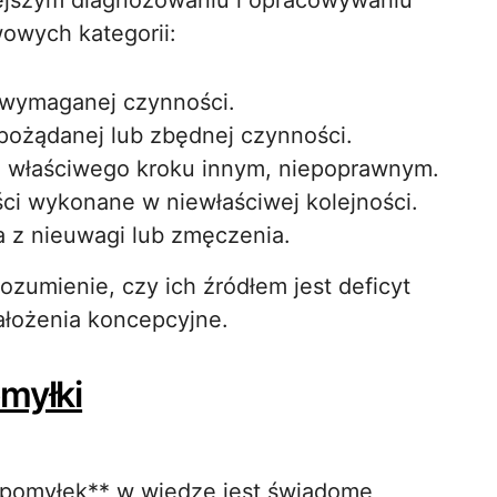
iejszym diagnozowaniu i opracowywaniu
awowych kategorii:
 wymaganej czynności.
pożądanej lub zbędnej czynności.
ie właściwego kroku innym, niepoprawnym.
ści wykonane w niewłaściwej kolejności.
a z nieuwagi lub zmęczenia.
zumienie, czy ich źródłem jest deficyt
ałożenia koncepcyjne.
omyłki
pomyłek** w wiedzę jest świadome