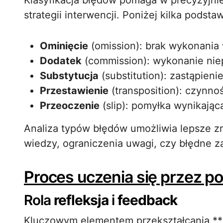
Klasyfikacja błędów pomaga w precyzyjn
strategii interwencji. Poniżej kilka podst
Ominięcie
(omission): brak wykonania
Dodatek
(commission): wykonanie nie
Substytucja
(substitution): zastąpien
Przestawienie
(transposition): czynno
Przeoczenie
(slip): pomyłka wynikając
Analiza typów błędów umożliwia lepsze zro
wiedzy, ograniczenia uwagi, czy błędne z
Proces uczenia się przez p
Rola
refleksja
i
feedback
Kluczowym elementem przekształcania **