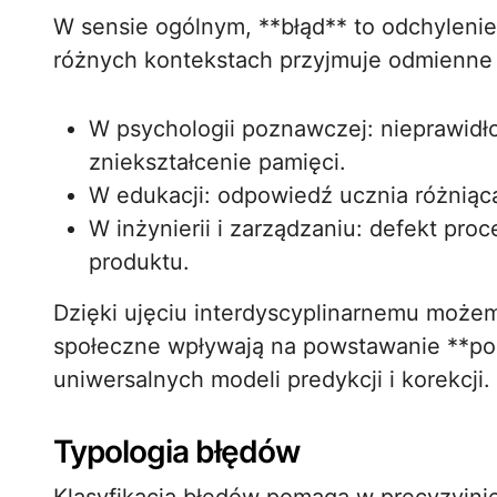
W sensie ogólnym, **błąd** to odchyleni
różnych kontekstach przyjmuje odmienne
W psychologii poznawczej: nieprawidłow
zniekształcenie pamięci.
W edukacji: odpowiedź ucznia różniąc
W inżynierii i zarządzaniu: defekt pro
produktu.
Dzięki ujęciu interdyscyplinarnemu może
społeczne wpływają na powstawanie **po
uniwersalnych modeli predykcji i korekcji.
Typologia błędów