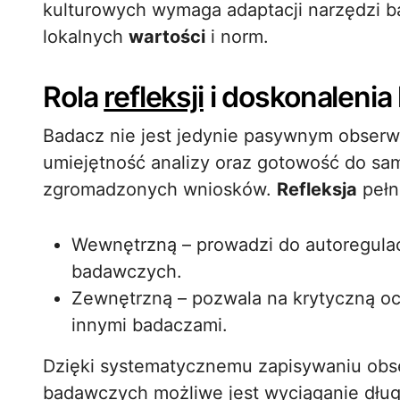
kulturowych wymaga adaptacji narzędzi b
lokalnych
wartości
i norm.
Rola
refleksji
i doskonalenia
Badacz nie jest jedynie pasywnym obserw
umiejętność analizy oraz gotowość do sam
zgromadzonych wniosków.
Refleksja
pełn
Wewnętrzną – prowadzi do autoregulacj
badawczych.
Zewnętrzną – pozwala na krytyczną o
innymi badaczami.
Dzięki systematycznemu zapisywaniu obse
badawczych możliwe jest wyciąganie długo