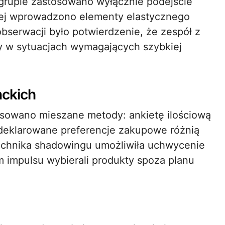
 grupie zastosowano wyłącznie podejście
giej wprowadzono elementy elastycznego
bserwacji było potwierdzenie, że zespół z
ty w sytuacjach wymagających szybkiej
ckich
sowano mieszane metody: ankietę ilościową
deklarowane preferencje zakupowe różnią
Technika shadowingu umożliwiła uchwycenie
mpulsu wybierali produkty spoza planu