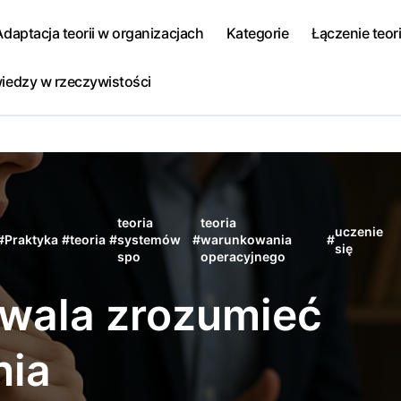
Adaptacja teorii w organizacjach
Kategorie
Łączenie teori
iedzy w rzeczywistości
teoria
teoria
uczenie
#
Praktyka
#
teoria
#
systemów
#
warunkowania
#
się
spo
operacyjnego
zwala zrozumieć
nia