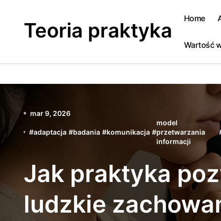
Skip
to
Home
Teoria praktyka
content
Wartość w
mar 9, 2026
model
#
adaptacja
#
badania
#
komunikacja
#
przetwarzania
informacji
Jak praktyka po
ludzkie zachowa