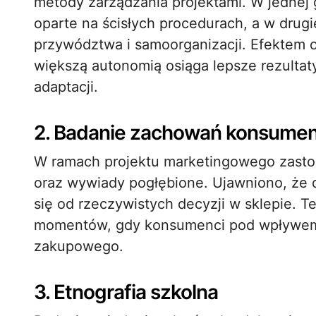
metody zarządzania projektami. W jednej
oparte na ścisłych procedurach, a w dru
przywództwa i samoorganizacji. Efektem o
większą autonomią osiąga lepsze rezulta
adaptacji.
2. Badanie zachowań konsumen
W ramach projektu marketingowego zasto
oraz wywiady pogłębione. Ujawniono, że 
się od rzeczywistych decyzji w sklepie. 
momentów, gdy konsumenci pod wpływem i
zakupowego.
3. Etnografia szkolna