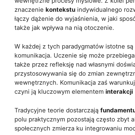
wewnętrzne procesy myślowe. Z kolei pe
znaczenie
kontekstu
indywidualnego rozwo
łączy dążenie do wyjaśnienia, w jaki spos
także jak wpływa na nią otoczenie.
W każdej z tych paradygmatów istotne są p
komunikacja. Uczenie się może przebieg
także przez refleksję nad własnymi doświa
przystosowywania się do zmian zewnętrzn
wewnętrznych. Komunikacja zaś warunkuje 
czyni ją kluczowym elementem
interakcji
Tradycyjne teorie dostarczają
fundament
polu praktycznym pozostają często zbyt a
społecznych zmierza ku integrowaniu mod