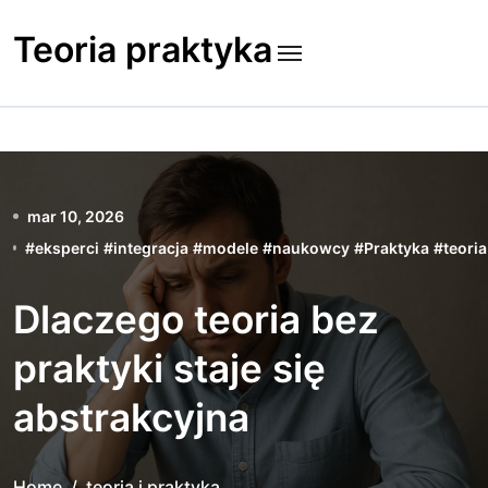
Skip
to
Teoria praktyka
content
mar 10, 2026
#
eksperci
#
integracja
#
modele
#
naukowcy
#
Praktyka
#
teoria
Dlaczego teoria bez
praktyki staje się
abstrakcyjna
Home
teoria i praktyka