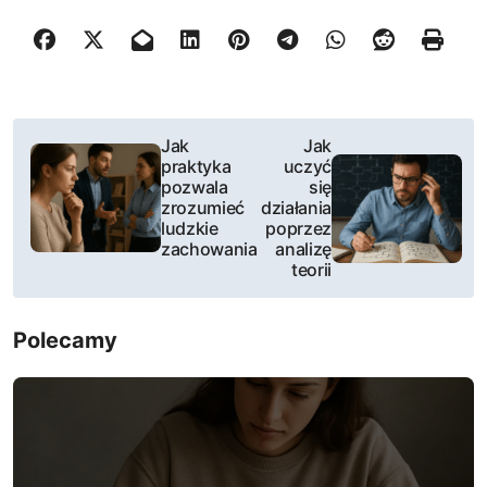
N
Jak
Jak
praktyka
uczyć
a
pozwala
się
zrozumieć
działania
w
ludzkie
poprzez
zachowania
analizę
i
teorii
g
Polecamy
a
c
j