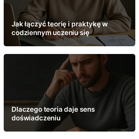
a
w
Jak łączyć teorię i praktykę w
p
codziennym uczeniu się
i
s
u
Dlaczego teoria daje sens
doświadczeniu