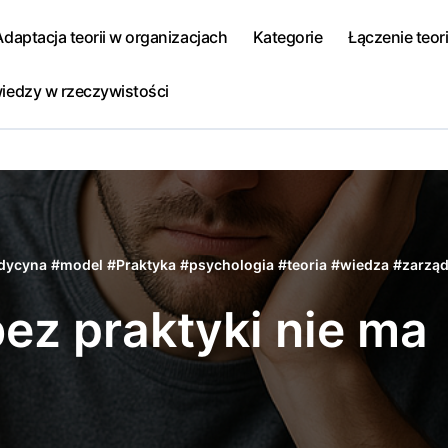
Adaptacja teorii w organizacjach
Kategorie
Łączenie teori
iedzy w rzeczywistości
dycyna
#
model
#
Praktyka
#
psychologia
#
teoria
#
wiedza
#
zarząd
bez praktyki nie ma