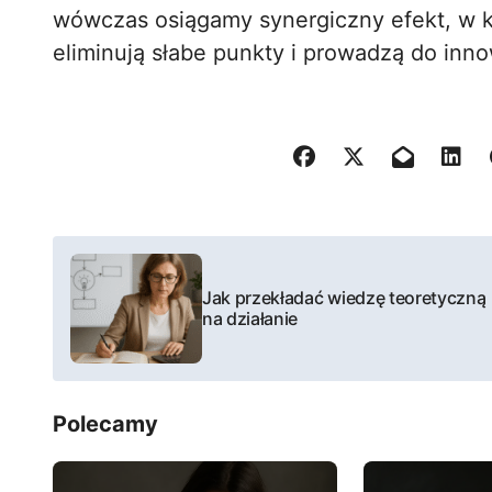
wówczas osiągamy synergiczny efekt, w kt
eliminują słabe punkty i prowadzą do inn
N
a
Jak przekładać wiedzę teoretyczną
na działanie
w
i
Polecamy
g
a