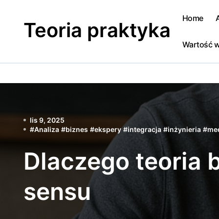
Skip
to
Home
Teoria praktyka
content
Wartość w
lis 9, 2025
#
Analiza
#
biznes
#
ekspery
#
integracja
#
inżynieria
#
me
Dlaczego teoria 
sensu