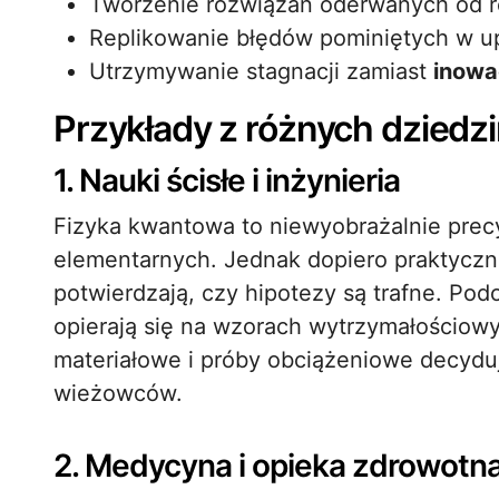
Tworzenie rozwiązań oderwanych od r
Replikowanie błędów pominiętych w u
Utrzymywanie stagnacji zamiast
inowa
Przykłady z różnych dziedz
1. Nauki ścisłe i inżynieria
Fizyka kwantowa to niewyobrażalnie precy
elementarnych. Jednak dopiero praktyczn
potwierdzają, czy hipotezy są trafne. Pod
opierają się na wzorach wytrzymałościowyc
materiałowe i próby obciążeniowe decyd
wieżowców.
2. Medycyna i opieka zdrowotn