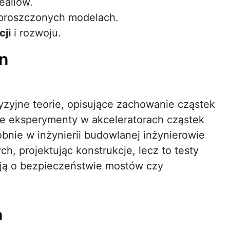
ealiów.
proszczonych modelach.
cji
i rozwoju.
in
zyjne teorie, opisujące zachowanie cząstek
e eksperymenty w akceleratorach cząstek
obnie w inżynierii budowlanej inżynierowie
h, projektując konstrukcje, lecz to testy
ują o bezpieczeństwie mostów czy
a