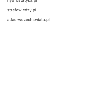
hydrostatyka.pl
strefawiedzy.pl
atlas-wszechswiata.pl