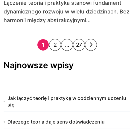
Łączenie teoria i praktyka stanowi fundament
dynamicznego rozwoju w wielu dziedzinach. Bez
harmonii między abstrakcyjnymi...
S
1
2
…
27
t
Najnowsze wpisy
r
o
n
Jak łączyć teorię i praktykę w codziennym uczeniu
i
się
c
Dlaczego teoria daje sens doświadczeniu
o