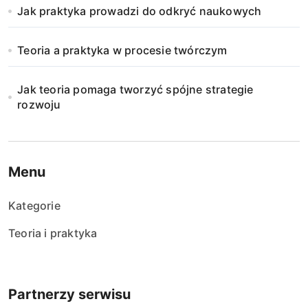
Jak praktyka prowadzi do odkryć naukowych
w
a
Teoria a praktyka w procesie twórczym
n
Jak teoria pomaga tworzyć spójne strategie
i
rozwoju
e
w
Menu
p
Kategorie
i
Teoria i praktyka
s
ó
Partnerzy serwisu
w