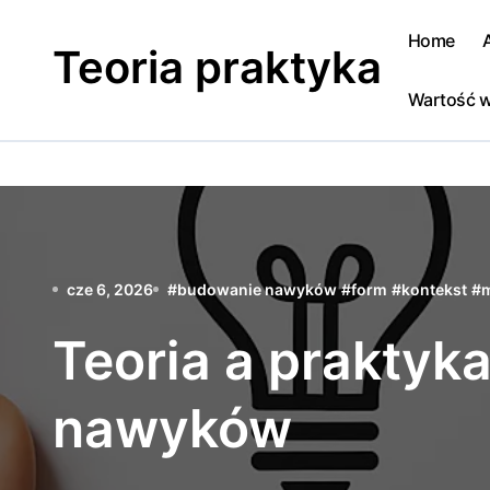
Skip
to
Home
Teoria praktyka
content
Wartość w
cze 6, 2026
#
budowanie nawyków
#
form
#
kontekst
#
Teoria a praktyk
nawyków