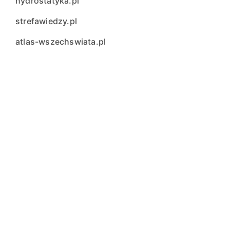
hydrostatyka.pl
strefawiedzy.pl
atlas-wszechswiata.pl