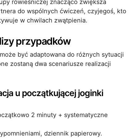
grupy rówieśniczej znacząco zwiększa
tnera do wspólnych ćwiczeń, czyjegoś, kto
tywuje w chwilach zwątpienia.
lizy przypadków
a może być adaptowana do różnych sytuacji
e zostaną dwa scenariusze realizacji
ja u początkującej joginki
początkowo 2 minuty + systematyczne
zypomnieniami, dziennik papierowy.