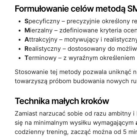
Formułowanie celów metodą 
S
pecyficzny – precyzyjnie określony re
M
ierzalny – zdefiniowane kryteria oc
A
ttrakcyjny – motywujący i realistyczn
R
ealistyczny – dostosowany do możliw
T
erminowy – z wyraźnym określeniem
Stosowanie tej metody pozwala uniknąć ni
towarzyszą próbom budowania nowych ru
Technika małych kroków
Zamiast narzucać sobie od razu ambitny i
się na minimalnym wysiłku wymagającym
codzienny trening, zacząć można od 5 mi