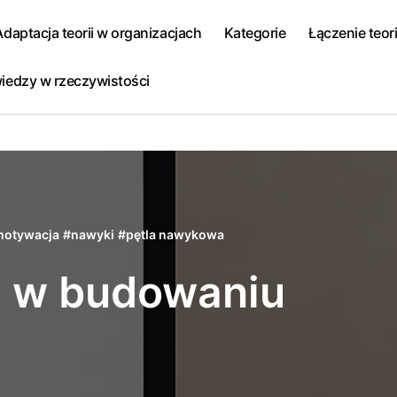
Adaptacja teorii w organizacjach
Kategorie
Łączenie teori
iedzy w rzeczywistości
motywacja
#
nawyki
#
pętla nawykowa
a w budowaniu