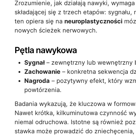
Zrozumienie, jak działają nawyki, wymaga
składającej się z trzech etapów: sygnału
ten opiera się na
neuroplastyczności
mózg
nowych ścieżek nerwowych.
Pętla nawykowa
Sygnał
– zewnętrzny lub wewnętrzny bo
Zachowanie
– konkretna sekwencja d
Nagroda
– pozytywny efekt, który wzm
powtórzenia.
Badania wykazują, że kluczowa w formow
Nawet krótka, kilkuminutowa czynność wy
niemal odruchowa. Istotne są również po
stawka może prowadzić do zniechęcenia,