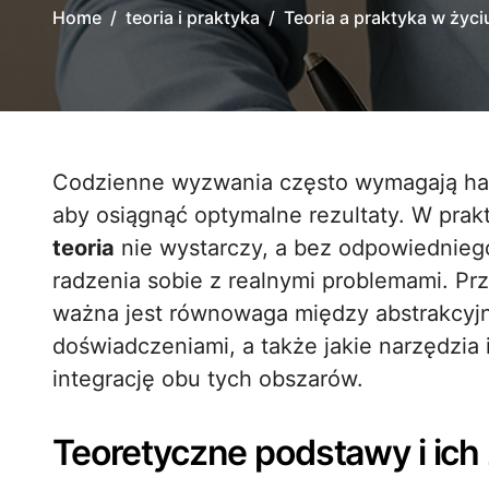
Home
teoria i praktyka
Teoria a praktyka w życ
Codzienne wyzwania często wymagają harmonijnego połączenia teorii z działaniem,
aby osiągnąć optymalne rezultaty. W pra
teoria
nie wystarczy, a bez odpowiedniego
radzenia sobie z realnymi problemami. Prz
ważna jest równowaga między abstrakcyj
doświadczeniami, a także jakie narzędzia
integrację obu tych obszarów.
Teoretyczne podstawy i ich