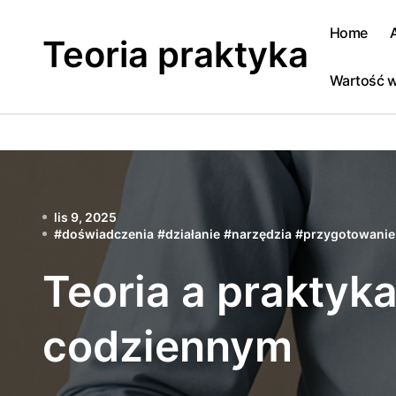
Skip
to
Home
Teoria praktyka
content
Wartość w
lis 9, 2025
#
doświadczenia
#
działanie
#
narzędzia
#
przygotowanie
Teoria a praktyk
codziennym