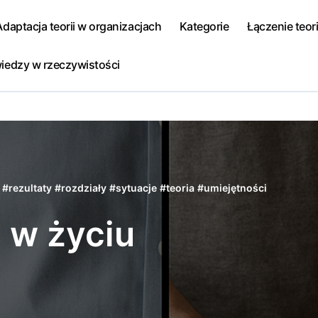
Adaptacja teorii w organizacjach
Kategorie
Łączenie teori
iedzy w rzeczywistości
#
rezultaty
#
rozdziały
#
sytuacje
#
teoria
#
umiejętności
a w życiu