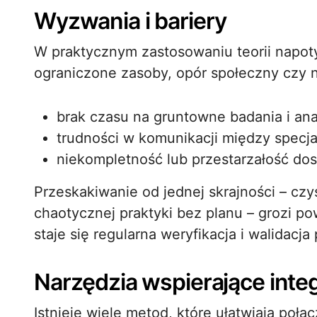
Wyzwania i bariery
W praktycznym zastosowaniu teorii napoty
ograniczone zasoby, opór społeczny czy n
brak czasu na gruntowne badania i ana
trudności w komunikacji między specja
niekompletność lub przestarzałość dos
Przeskakiwanie od jednej skrajności – czy
chaotycznej praktyki bez planu – grozi 
staje się regularna weryfikacja i walidacj
Narzędzia wspierające inte
Istnieje wiele metod, które ułatwiają połą