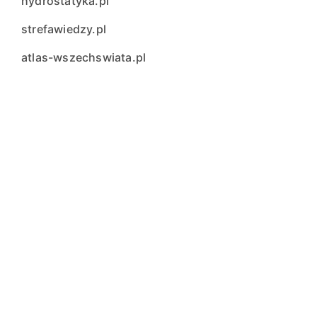
hydrostatyka.pl
strefawiedzy.pl
atlas-wszechswiata.pl