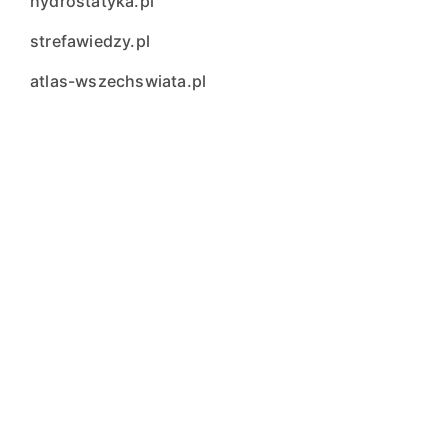
hydrostatyka.pl
strefawiedzy.pl
atlas-wszechswiata.pl