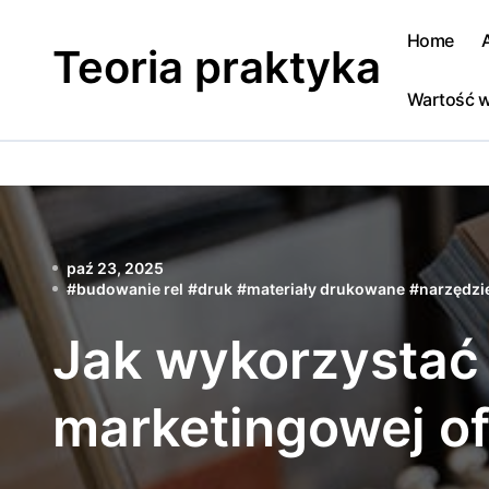
Skip
to
Home
Teoria praktyka
content
Wartość w
paź 23, 2025
#
budowanie rel
#
druk
#
materiały drukowane
#
narzędzi
Jak wykorzystać
marketingowej off