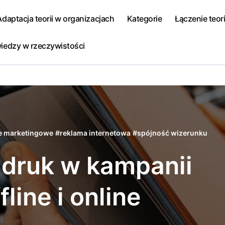
Adaptacja teorii w organizacjach
Kategorie
Łączenie teori
iedzy w rzeczywistości
e marketingowe
#
reklama internetowa
#
spójność wizerunku
 druk w kampanii
line i online