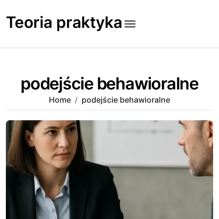
Skip
to
Teoria praktyka
content
podejście behawioralne
Home
podejście behawioralne