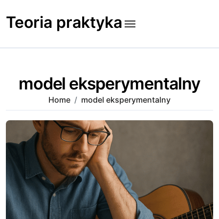
Skip
to
Teoria praktyka
content
model eksperymentalny
Home
model eksperymentalny