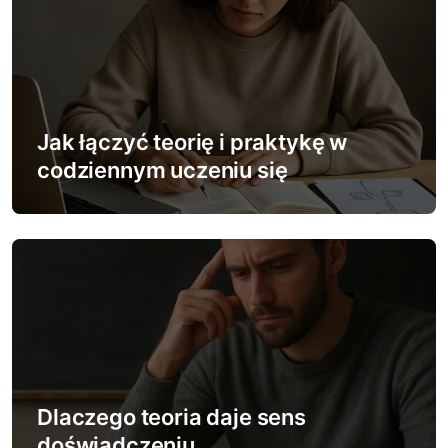
c
j
a
w
Jak łączyć teorię i praktykę w
codziennym uczeniu się
p
i
s
u
Dlaczego teoria daje sens
doświadczeniu