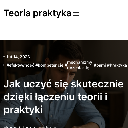
Skip
to
Teoria praktyka
content
lut 14, 2026
mechanizmy
#
efektywność
#
kompetencje
#
#
pami
#
Praktyka
uczenia się
Jak uczyć się skutecznie
dzięki łączeniu teorii i
praktyki
Home
teoria i praktyka