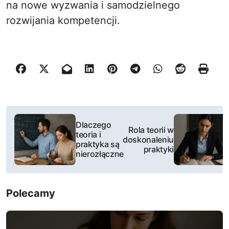
na nowe wyzwania i samodzielnego
rozwijania kompetencji.
N
Dlaczego
Rola teorii w
a
teoria i
doskonaleniu
praktyka są
praktyki
w
nierozłączne
i
Polecamy
g
a