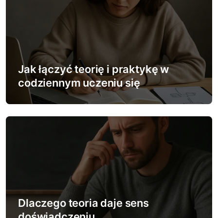
j
a
w
Jak łączyć teorię i praktykę w
p
codziennym uczeniu się
i
s
u
Dlaczego teoria daje sens
doświadczeniu