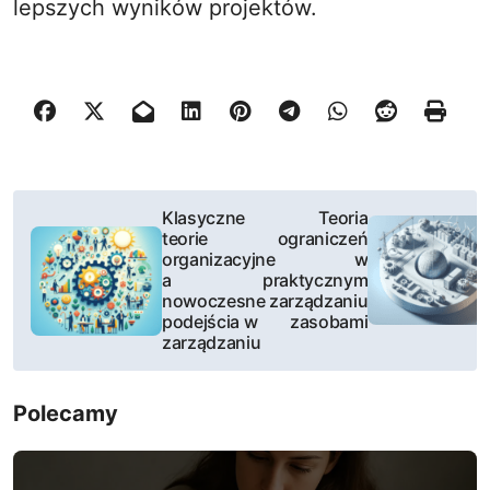
lepszych wyników projektów.
N
Klasyczne
Teoria
teorie
ograniczeń
a
organizacyjne
w
a
praktycznym
w
nowoczesne
zarządzaniu
podejścia w
zasobami
i
zarządzaniu
g
Polecamy
a
c