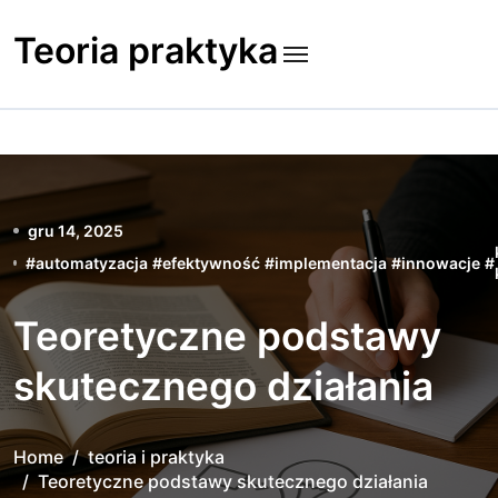
Skip
to
Teoria praktyka
content
gru 14, 2025
#
automatyzacja
#
efektywność
#
implementacja
#
innowacje
#
Teoretyczne podstawy
skutecznego działania
Home
teoria i praktyka
Teoretyczne podstawy skutecznego działania