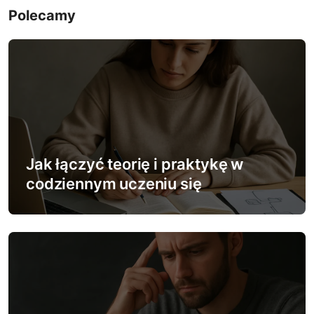
Polecamy
g
a
c
j
a
w
Jak łączyć teorię i praktykę w
codziennym uczeniu się
p
i
s
u