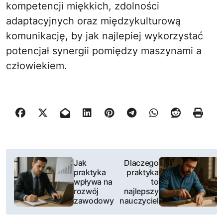
kompetencji miękkich, zdolności
adaptacyjnych oraz międzykulturową
komunikację, by jak najlepiej wykorzystać
potencjał synergii pomiędzy maszynami a
człowiekiem.
N
Jak
Dlaczego
praktyka
praktyka
a
wpływa na
to
rozwój
najlepszy
w
zawodowy
nauczyciel
i