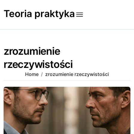
Skip
to
Teoria praktyka
content
zrozumienie
rzeczywistości
Home
zrozumienie rzeczywistości