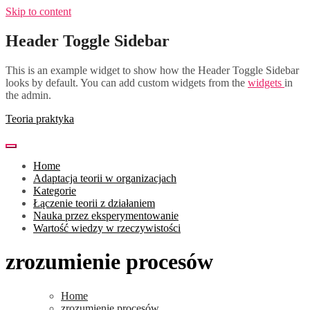
Skip to content
Header Toggle Sidebar
This is an example widget to show how the Header Toggle Sidebar
looks by default. You can add custom widgets from the
widgets
in
the admin.
Teoria praktyka
Home
Adaptacja teorii w organizacjach
Kategorie
Łączenie teorii z działaniem
Nauka przez eksperymentowanie
Wartość wiedzy w rzeczywistości
zrozumienie procesów
Home
zrozumienie procesów