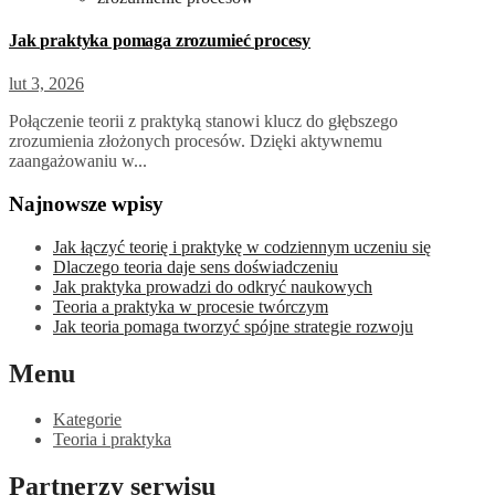
Jak praktyka pomaga zrozumieć procesy
lut 3, 2026
Połączenie teorii z praktyką stanowi klucz do głębszego
zrozumienia złożonych procesów. Dzięki aktywnemu
zaangażowaniu w...
Najnowsze wpisy
Jak łączyć teorię i praktykę w codziennym uczeniu się
Dlaczego teoria daje sens doświadczeniu
Jak praktyka prowadzi do odkryć naukowych
Teoria a praktyka w procesie twórczym
Jak teoria pomaga tworzyć spójne strategie rozwoju
Menu
Kategorie
Teoria i praktyka
Partnerzy serwisu