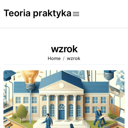
Skip
to
Teoria praktyka
content
wzrok
Home
wzrok