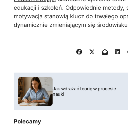
edukacji i szkoleń. Odpowiednie metody, 
motywacja stanowią klucz do trwałego op
dynamicznie zmieniającym się środowisku
N
a
Jak wdrażać teorię w procesie
nauki
w
i
Polecamy
g