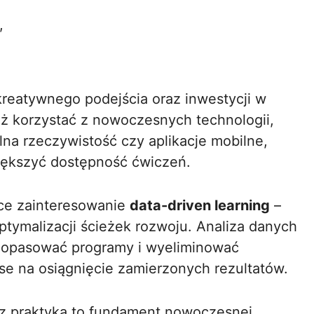
,
reatywnego podejścia oraz inwestycji w
eż korzystać z nowoczesnych technologii,
alna rzeczywistość czy aplikacje mobilne,
iększyć dostępność ćwiczeń.
ące zainteresowanie
data-driven learning
–
ptymalizacji ścieżek rozwoju. Analiza danych
 dopasować programy i wyeliminować
se na osiągnięcie zamierzonych rezultatów.
i z praktyką to fundament nowoczesnej