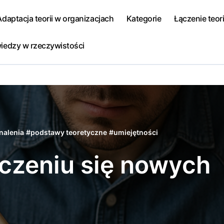
Adaptacja teorii w organizacjach
Kategorie
Łączenie teori
iedzy w rzeczywistości
nalenia
#
podstawy teoretyczne
#
umiejętności
uczeniu się nowych