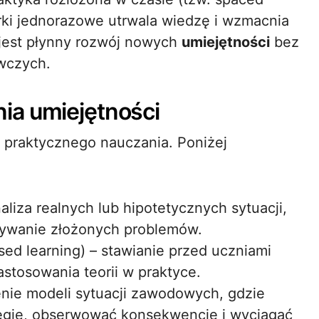
rki jednorazowe utrwala wiedzę i wzmacnia
 jest płynny rozwój nowych
umiejętności
bez
wczych.
ia umiejętności
s praktycznego nauczania. Poniżej
aliza realnych lub hipotetycznych sytuacji,
zywanie złożonych problemów.
ed learning) – stawianie przed uczniami
tosowania teorii w praktyce.
nie modeli sytuacji zawodowych, gdzie
tegie, obserwować konsekwencje i wyciągać