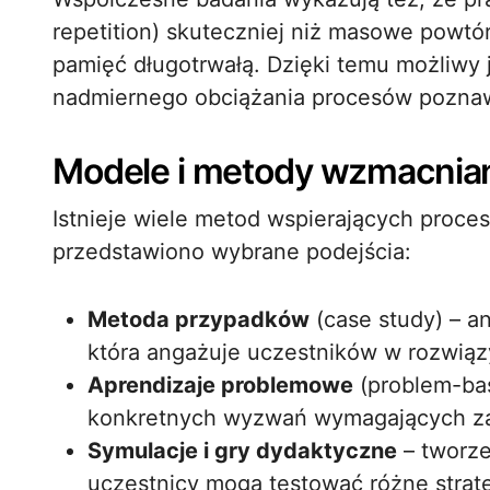
repetition) skuteczniej niż masowe powtó
pamięć długotrwałą. Dzięki temu możliwy
nadmiernego obciążania procesów pozna
Modele i metody wzmacnian
Istnieje wiele metod wspierających proce
przedstawiono wybrane podejścia:
Metoda przypadków
(case study) – an
która angażuje uczestników w rozwią
Aprendizaje problemowe
(problem-bas
konkretnych wyzwań wymagających zas
Symulacje i gry dydaktyczne
– tworze
uczestnicy mogą testować różne stra