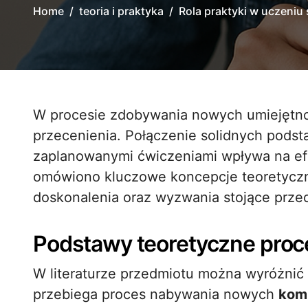
Home
teoria i praktyka
Rola praktyki w uczeniu
W procesie zdobywania nowych umiejętności rola praktycznych działań jest nie do
przecenienia. Połączenie solidnych pods
zaplanowanymi ćwiczeniami wpływa na efe
omówiono kluczowe koncepcje teoretyczn
doskonalenia oraz wyzwania stojące przed
Podstawy teoretyczne proce
W literaturze przedmiotu można wyróżnić 
przebiega proces nabywania nowych
kom