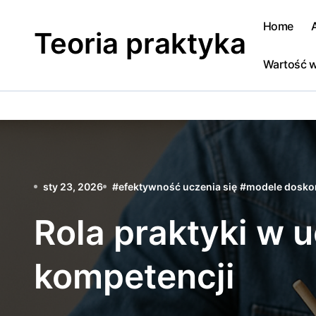
Skip
to
Home
Teoria praktyka
content
Wartość w
sty 23, 2026
#
efektywność uczenia się
#
modele dosko
Rola praktyki w 
kompetencji