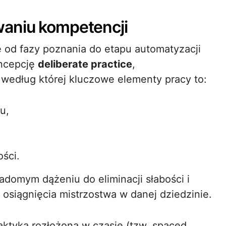
waniu kompetencji
e od fazy poznania do etapu automatyzacji
oncepcję
deliberate practice
,
według której kluczowe elementy pracy to:
u,
ści.
adomym dążeniu do eliminacji słabości i
osiągnięcia mistrzostwa w danej dziedzinie.
aktyka rozłożona w czasie (tzw. spaced