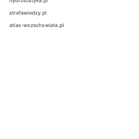
hydrostatyka.pl
strefawiedzy.pl
atlas-wszechswiata.pl