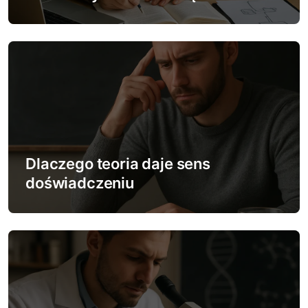
i
s
u
Dlaczego teoria daje sens
doświadczeniu