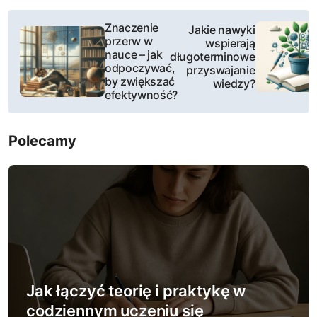
N
Znaczenie
Jakie nawyki
przerw w
wspierają
a
nauce – jak
długoterminowe
odpoczywać,
przyswajanie
w
by zwiększać
wiedzy?
efektywność?
i
g
Polecamy
a
c
j
a
w
Jak łączyć teorię i praktykę w
p
codziennym uczeniu się