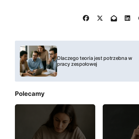
N
a
Dlaczego teoria jest potrzebna w
pracy zespołowej
w
i
Polecamy
g
a
c
j