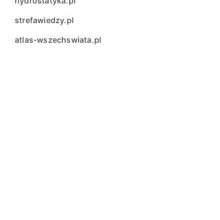
hydrostatyka.pl
strefawiedzy.pl
atlas-wszechswiata.pl