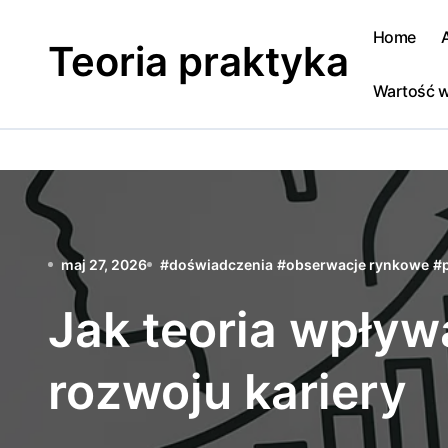
Skip
to
Home
Teoria praktyka
content
Wartość w
maj 27, 2026
#
doświadczenia
#
obserwacje rynkowe
#
Jak teoria wpływ
rozwoju kariery