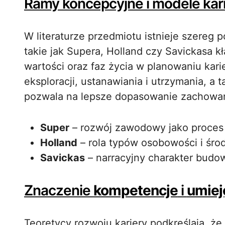
Ramy koncepcyjne i modele kar
W literaturze przedmiotu istnieje szereg
takie jak Supera, Holland czy Savickasa 
wartości oraz faz życia w planowaniu kari
eksploracji, ustanawiania i utrzymania, a 
pozwala na lepsze dopasowanie zachowań 
Super
– rozwój zawodowy jako proces t
Holland
– rola typów osobowości i śro
Savickas
– narracyjny charakter budow
Znaczenie
kompetencje
i
umiej
Teoretycy rozwoju kariery podkreślają, 