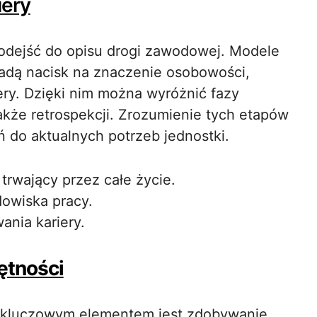
iery
 podejść do opisu drogi zawodowej. Modele
kładą nacisk na znaczenie osobowości,
ery. Dzięki nim można wyróżnić fazy
także retrospekcji. Zrozumienie tych etapów
do aktualnych potrzeb jednostki.
rwający przez całe życie.
dowiska pracy.
ania kariery.
ętności
że kluczowym elementem jest zdobywanie