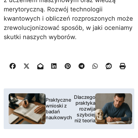
z uczeniem maszynowym oraz wiedzą
merytoryczną. Rozwój technologii
kwantowych i obliczeń rozproszonych może
zrewolucjonizować sposób, w jaki oceniamy
skutki naszych wyborów.
N
Dlaczego
Praktyczne
praktyka
a
wnioski z
rozwija
badań
szybciej
w
naukowych
niż teoria
i