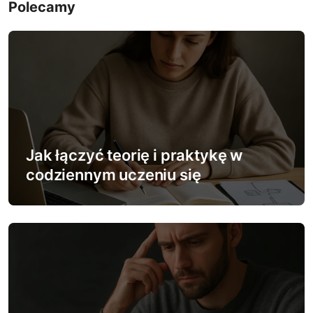
Polecamy
g
a
c
j
a
w
Jak łączyć teorię i praktykę w
codziennym uczeniu się
p
i
s
u