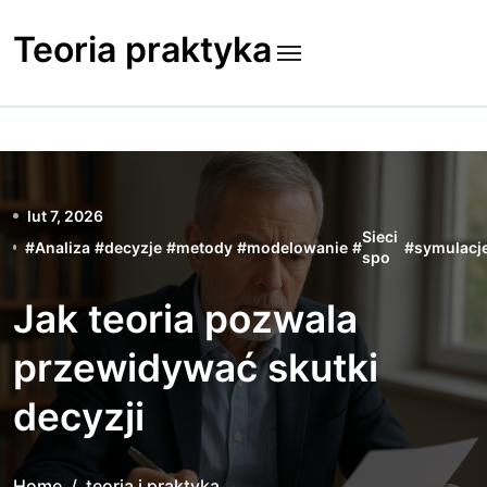
Skip
to
Teoria praktyka
content
lut 7, 2026
Sieci
#
Analiza
#
decyzje
#
metody
#
modelowanie
#
#
symulacj
spo
Jak teoria pozwala
przewidywać skutki
decyzji
Home
teoria i praktyka