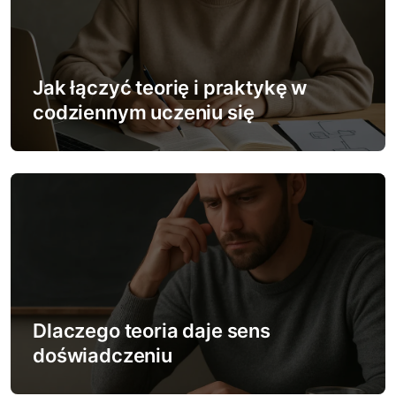
j
a
w
Jak łączyć teorię i praktykę w
codziennym uczeniu się
p
i
s
u
Dlaczego teoria daje sens
doświadczeniu