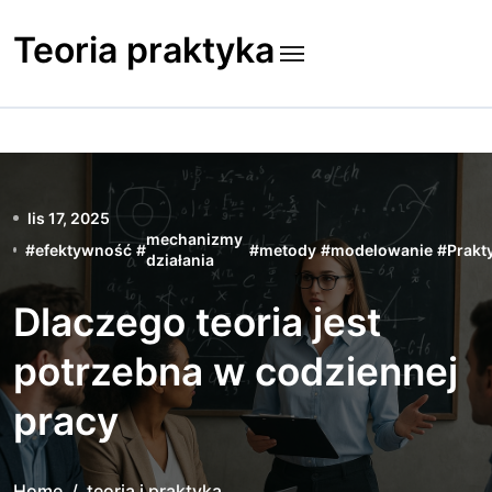
Skip
to
Teoria praktyka
content
lis 17, 2025
mechanizmy
#
efektywność
#
#
metody
#
modelowanie
#
Prakt
działania
Dlaczego teoria jest
potrzebna w codziennej
pracy
Home
teoria i praktyka