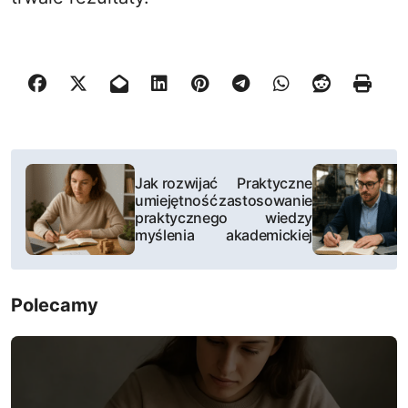
N
Jak rozwijać
Praktyczne
a
umiejętność
zastosowanie
praktycznego
wiedzy
w
myślenia
akademickiej
i
Polecamy
g
a
c