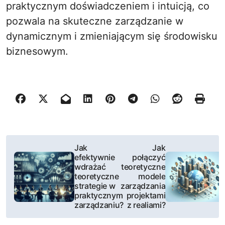
praktycznym doświadczeniem i intuicją, co
pozwala na skuteczne zarządzanie w
dynamicznym i zmieniającym się środowisku
biznesowym.
N
Jak
Jak
efektywnie
połączyć
a
wdrażać
teoretyczne
teoretyczne
modele
w
strategie w
zarządzania
praktycznym
projektami
i
zarządzaniu?
z realiami?