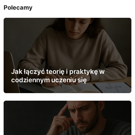
g
Polecamy
a
c
j
a
w
Jak łączyć teorię i praktykę w
p
codziennym uczeniu się
i
s
u