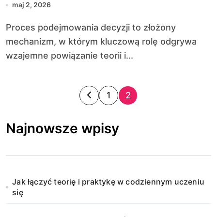
maj 2, 2026
Proces podejmowania decyzji to złożony
mechanizm, w którym kluczową rolę odgrywa
wzajemne powiązanie teorii i...
S
1
2
t
Najnowsze wpisy
r
o
n
Jak łączyć teorię i praktykę w codziennym uczeniu
i
się
c