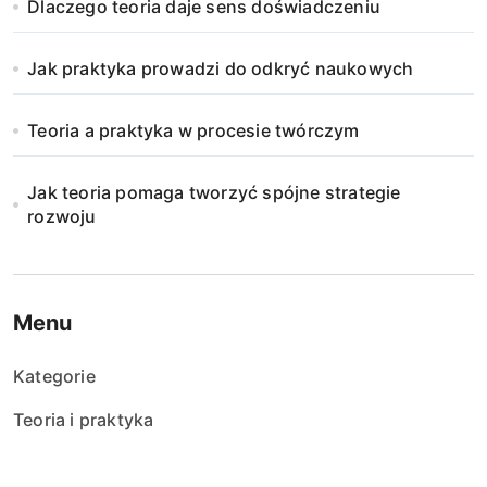
Dlaczego teoria daje sens doświadczeniu
o
Jak praktyka prowadzi do odkryć naukowych
w
a
Teoria a praktyka w procesie twórczym
n
Jak teoria pomaga tworzyć spójne strategie
i
rozwoju
e
w
Menu
p
Kategorie
i
Teoria i praktyka
s
ó